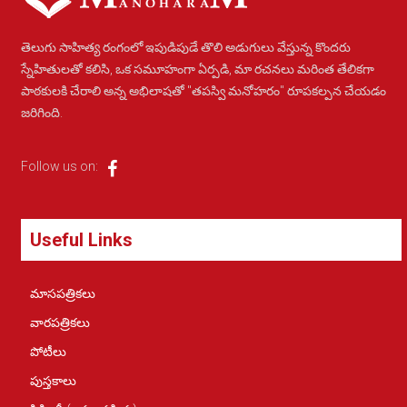
తెలుగు సాహిత్య రంగంలో ఇపుడిపుడే తొలి అడుగులు వేస్తున్న కొందరు
స్నేహితులతో కలిసి, ఒక సమూహంగా ఏర్పడి, మా రచనలు మరింత తేలికగా
పాఠకులకి చేరాలి అన్న అభిలాషతో "తపస్వి మనోహరం" రూపకల్పన చేయడం
జరిగింది.
Follow us on:
Useful Links
మాసపత్రికలు
వారపత్రికలు
పోటీలు
పుస్తకాలు