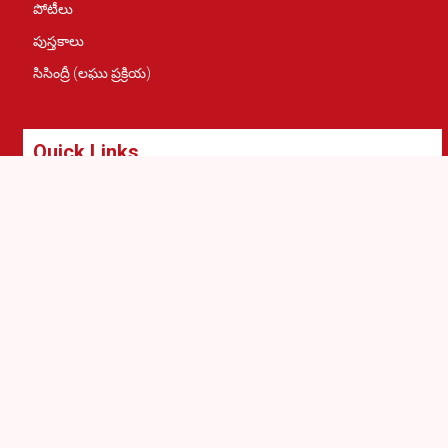
పోటీలు
పుస్తకాలు
సిసింద్రీ (లఘు ప్రక్రియ)
Quick Links
COMPANY AN INTERMEDIARY
GRIEVANCE REDRESSAL
LIABILITY
RIGHTS OF THE COMPANY
USER OBLIGATIONS
REFUND POLICY
PRIVACY POLICY