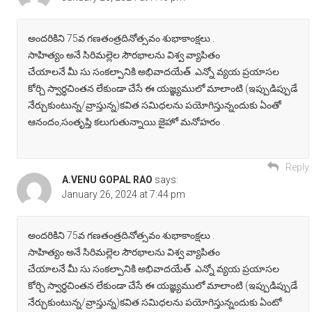
అందరికిని 75వ గణతంత్రదినోత్సవం శుభాకాంక్షలు .
సాహిత్యం అనే సిరిమల్లెల సౌరభాలను విశ్వ వ్యాపితం
చేయాలనే మీ సు సంకల్పానికి అభివాదయేత్ .ఎన్నో వ్యయ ప్రయాసల
కోర్చి స్వార్ధచింతన లేకుండా చేసే ఈ యజ్ఞ్యములో మాలాంటి (ఇప్పుడిప్పుడే
నేర్చుకుంటున్న/వ్రాస్తున్న)కవిత సమిధలను పయోగిస్తున్నందుకు ఏంతో
ఆనందం,సంతృప్తి కలుగుతున్నాయి.జైహో మనోహరం .
Reply
A.VENU GOPAL RAO
says:
January 26, 2024 at 7:44 pm
అందరికిని 75వ గణతంత్రదినోత్సవం శుభాకాంక్షలు .
సాహిత్యం అనే సిరిమల్లెల సౌరభాలను విశ్వ వ్యాపితం
చేయాలనే మీ సు సంకల్పానికి అభివాదయేత్ .ఎన్నో వ్యయ ప్రయాసల
కోర్చి స్వార్ధచింతన లేకుండా చేసే ఈ యజ్ఞ్యములో మాలాంటి (ఇప్పుడిప్పుడే
నేర్చుకుంటున్న/వ్రాస్తున్న)కవిత సమిధలను పయోగిస్తున్నందుకు ఏంటో