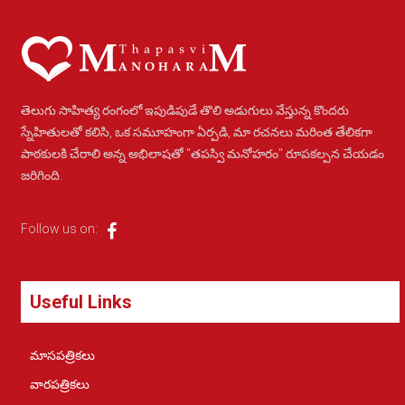
తెలుగు సాహిత్య రంగంలో ఇపుడిపుడే తొలి అడుగులు వేస్తున్న కొందరు
స్నేహితులతో కలిసి, ఒక సమూహంగా ఏర్పడి, మా రచనలు మరింత తేలికగా
పాఠకులకి చేరాలి అన్న అభిలాషతో "తపస్వి మనోహరం" రూపకల్పన చేయడం
జరిగింది.
Follow us on:
Useful Links
మాసపత్రికలు
వారపత్రికలు