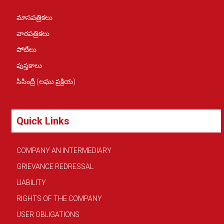
మాసపత్రికలు
వారపత్రికలు
పోటీలు
పుస్తకాలు
సిసింద్రీ (లఘు ప్రక్రియ)
Quick Links
COMPANY AN INTERMEDIARY
GRIEVANCE REDRESSAL
LIABILITY
RIGHTS OF THE COMPANY
USER OBLIGATIONS