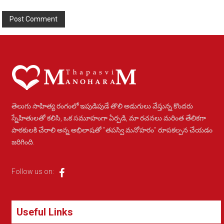
Alternative:
తెలుగు సాహిత్య రంగంలో ఇపుడిపుడే తొలి అడుగులు వేస్తున్న కొందరు
స్నేహితులతో కలిసి, ఒక సమూహంగా ఏర్పడి, మా రచనలు మరింత తేలికగా
పాఠకులకి చేరాలి అన్న అభిలాషతో "తపస్వి మనోహరం" రూపకల్పన చేయడం
జరిగింది.
Follow us on:
Useful Links