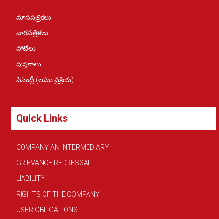
మాసపత్రికలు
వారపత్రికలు
పోటీలు
పుస్తకాలు
సిసింద్రీ (లఘు ప్రక్రియ)
Quick Links
COMPANY AN INTERMEDIARY
GRIEVANCE REDRESSAL
LIABILITY
RIGHTS OF THE COMPANY
USER OBLIGATIONS