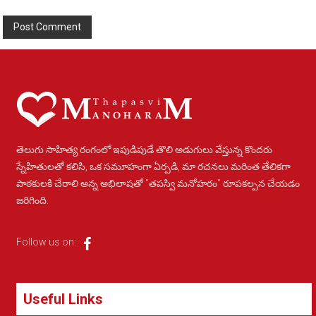
Alternative:
తెలుగు సాహిత్య రంగంలో ఇపుడిపుడే తొలి అడుగులు వేస్తున్న కొందరు
స్నేహితులతో కలిసి, ఒక సమూహంగా ఏర్పడి, మా రచనలు మరింత తేలికగా
పాఠకులకి చేరాలి అన్న అభిలాషతో "తపస్వి మనోహరం" రూపకల్పన చేయడం
జరిగింది.
Follow us on:
Useful Links