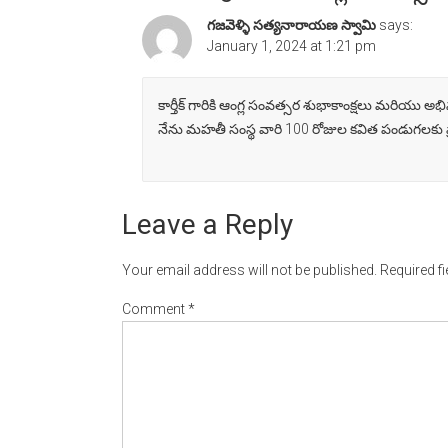
గజవెళ్ళి సత్యనారాయణ స్వామి
says:
January 1, 2024 at 1:21 pm
కార్తీక్ గారికి ఆంగ్ల సంవత్సర శుభాకాంక్షలు మరియ
నేను మహతీ సంస్థ వారి 100 రోజుల కవిత పండుగలకు వ్ర
Leave a Reply
Your email address will not be published.
Required f
Comment
*