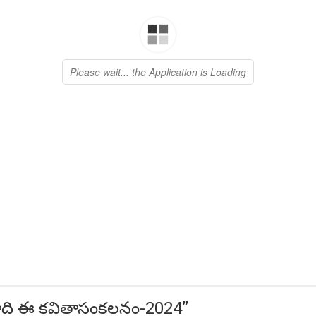
రాది ఈ కవితాసంకలనం-2024
”