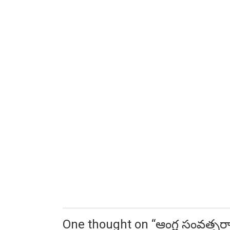
One thought on “
ఆంగ్ల సంవత్స