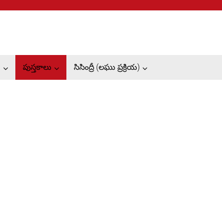
ు
పుస్తకాలు
సిసింద్రీ (లఘు ప్రక్రియ)