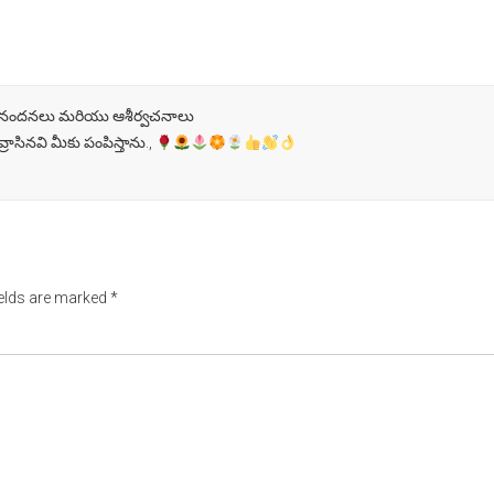
ు అభినందనలు మరియు ఆశీర్వచనాలు
ాసినవి మీకు పంపిస్తాను.,
ields are marked
*