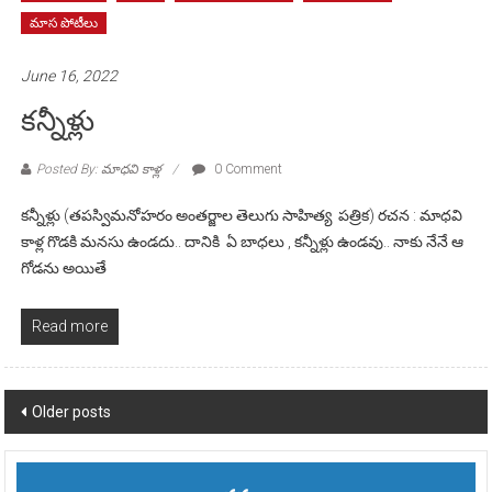
మాస పోటీలు
June 16, 2022
కన్నీళ్లు
Posted By: మాధవి కాళ్ల
0 Comment
కన్నీళ్లు (తపస్విమనోహరం అంతర్జాల తెలుగు సాహిత్య పత్రిక) రచన : మాధవి
కాళ్ల గొడకి మనసు ఉండదు.. దానికి ఏ బాధలు , కన్నీళ్లు ఉండవు.. నాకు నేనే ఆ
గోడను అయితే
Read more
Posts
Older posts
navigation