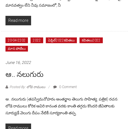
మానవత్వం లేని నీవు సమాజంలో, నీ
Read more
20-04-2202
2022
ఏప్రిల్2022కవితలు
కవితలు2022
మాస పోటీలు
June 16, 2022
ఆ.. నలుగురు
Posted By: లోడె రాములు
0 Comment
ఆ.. నలుగురు (తపస్విమనోహరం అంతర్జాల తెలుగు సాహిత్య పత్రిక) రచన:
లోడె రాములు కోరిక ఆవిరి కానంత వరకు కాంతి తగ్గదు కొందరి జీవితాలకు
సూర్యుడే వెలుగు దీపం నేటికీ సూర్యకాంతి తప్ప
Read more