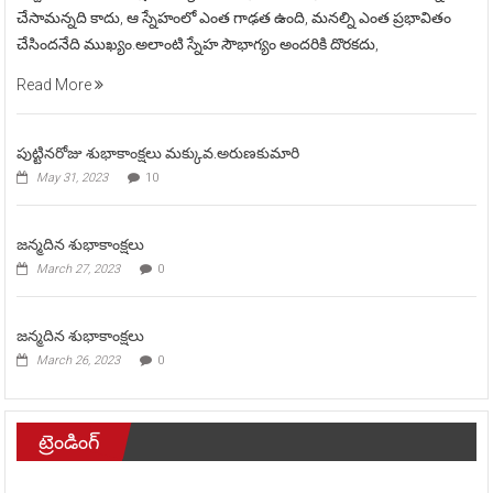
చేసామన్నది కాదు, ఆ స్నేహంలో ఎంత గాఢత ఉంది, మనల్ని ఎంత ప్రభావితం
చేసిందనేది ముఖ్యం.అలాంటి స్నేహ సౌభాగ్యం అందరికి దొరకదు,
Read More
పుట్టినరోజు శుభాకాంక్షలు మక్కువ.అరుణకుమారి
May 31, 2023
10
జన్మదిన శుభాకాంక్షలు
March 27, 2023
0
జన్మదిన శుభాకాంక్షలు
March 26, 2023
0
ట్రెండింగ్