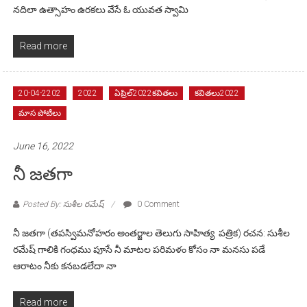
నదిలా ఉత్సాహం ఉరకలు వేసే ఓ యువత స్వామి
Read more
20-04-2202
2022
ఏప్రిల్2022కవితలు
కవితలు2022
మాస పోటీలు
June 16, 2022
నీ జతగా
Posted By: సుశీల రమేష్
0 Comment
నీ జతగా (తపస్విమనోహరం అంతర్జాల తెలుగు సాహిత్య పత్రిక) రచన: సుశీల
రమేష్ గాలికి గంధము పూసే నీ మాటల పరిమళం కోసం నా మనసు పడే
ఆరాటం నీకు కనబడలేదా నా
Read more