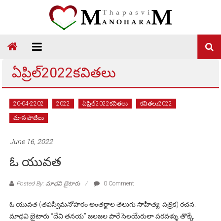
Skip
to
content
Thapasvi
Manoharam
ఏప్రిల్2022కవితలు
20-04-2202
2022
ఏప్రిల్2022కవితలు
కవితలు2022
మాస పోటీలు
June 16, 2022
ఓ యువత
Posted By: మాధవి బైటారు
0 Comment
ఓ యువత (తపస్విమనోహరం అంతర్జాల తెలుగు సాహిత్య పత్రిక) రచన:
మాధవి బైటారు “దేవి తనయ” జలజల పారే సెలయేరులా పరవళ్ళు తొక్కే