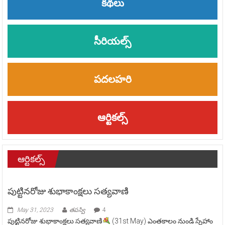
కథలు
సీరియల్స్
పదలహరి
ఆర్టికల్స్
ఆర్టికల్స్
పుట్టినరోజు శుభాకాంక్షలు సత్యవాణి
May 31, 2023
తపస్వి
4
పుట్టినరోజు శుభాకాంక్షలు సత్యవాణి
(31st May) ఎంతకాలం నుండి స్నేహాం