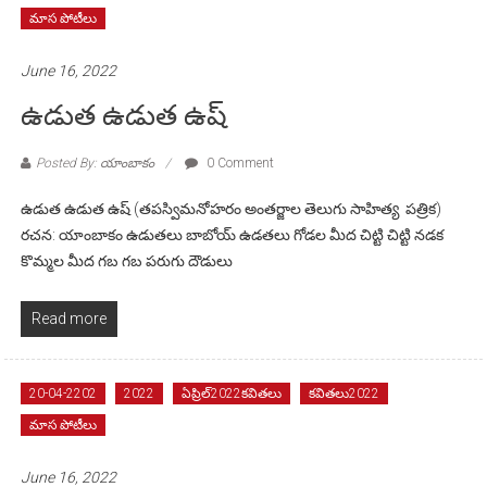
మాస పోటీలు
June 16, 2022
ఉడుత ఉడుత ఉష్
Posted By: యాంబాకం
0 Comment
ఉడుత ఉడుత ఉష్ (తపస్విమనోహరం అంతర్జాల తెలుగు సాహిత్య పత్రిక)
రచన: యాంబాకం ఉడుతలు బాబోయ్ ఉడతలు గోడల మీద చిట్టి చిట్టి నడక
కొమ్మల మీద గబ గబ పరుగు దౌడులు
Read more
20-04-2202
2022
ఏప్రిల్2022కవితలు
కవితలు2022
మాస పోటీలు
June 16, 2022