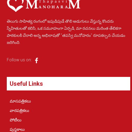
తెలుగు సాహిత్య రంగంలో ఇపుడిపుడే తొలి అడుగులు వేస్తున్న కొందరు
స్నేహితులతో కలిసి, ఒక సమూహంగా ఏర్పడి, మా రచనలు మరింత తేలికగా
పాఠకులకి చేరాలి అన్న అభిలాషతో "తపస్వి మనోహరం" రూపకల్పన చేయడం
జరిగింది.
Follow us on:
Useful Links
మాసపత్రికలు
వారపత్రికలు
పోటీలు
పుస్తకాలు