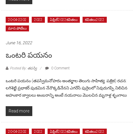
20-04-2202
2022
ఏప్రిల్2022కవితలు
కవితలు2022
మాస పోటీలు
June 16, 2022
ఒంటరి పయనం
Posted By: తపస్వి
0 Comment
ఒంటరి పయనం (తపస్విమనోహరం అంతర్జాల తెలుగు సాహిత్య పత్రిక) రచన:
లగిశెట్టి ప్రభాకర్ పుడమిన నేనొక్కడినేనని ఎగరేసే పుర్రెలలో నివురుగప్పి నిలిచిన
అహంకార జ్వాలలు అంబరాన్ని అంటే నయనాలు మొలచిన మృగాళ్ల శృంగాలు
Read more
20-04-2202
2022
ఏప్రిల్2022కవితలు
కవితలు2022