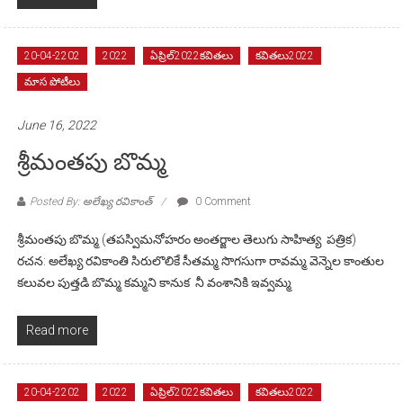
20-04-2202
2022
ఏప్రిల్2022కవితలు
కవితలు2022
మాస పోటీలు
June 16, 2022
శ్రీమంతపు బొమ్మ
Posted By: అలేఖ్య రవికాంత్
0 Comment
శ్రీమంతపు బొమ్మ (తపస్విమనోహరం అంతర్జాల తెలుగు సాహిత్య పత్రిక)
రచన: అలేఖ్య రవికాంతి సిరులొలికే సీతమ్మ సొగసుగా రావమ్మ వెన్నెల కాంతుల
కలువల పుత్తడి బొమ్మ కమ్మని కానుక నీ వంశానికి ఇవ్వమ్మ
Read more
20-04-2202
2022
ఏప్రిల్2022కవితలు
కవితలు2022