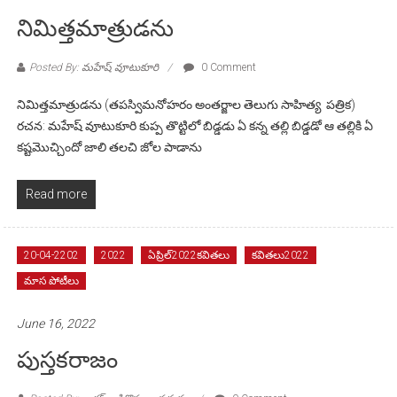
నిమిత్తమాత్రుడను
Posted By: మహేష్ వూటుకూరి
0 Comment
నిమిత్తమాత్రుడను (తపస్విమనోహరం అంతర్జాల తెలుగు సాహిత్య పత్రిక)
రచన: మహేష్ వూటుకూరి కుప్ప తొట్టిలో బిడ్డడు ఏ కన్న తల్లి బిడ్డడో ఆ తల్లికి ఏ
కష్టమొచ్చిందో జాలి తలచి జోల పాడాను
Read more
20-04-2202
2022
ఏప్రిల్2022కవితలు
కవితలు2022
మాస పోటీలు
June 16, 2022
పుస్తకరాజం