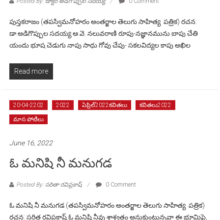
Posted By: డాక్టర్ అడిగొప్పుల సదయ్య
0 Comment
పుస్తకరాజం (తపస్విమనోహరం అంతర్జాల తెలుగు సాహిత్య పత్రిక) రచన:
డా.అడిగొప్పుల సదయ్య ఆ.వె. నలువరాణి రూపు-నజ్ఞానమును బాపు చేతి
యందు భూష చెడుగు నాపు సాధు గోవు చేపు- సకలవిద్యల కాపు అఖిల
Read more
20-04-2202
2022
ఏప్రిల్2022కవితలు
కవితలు2022
మాస పోటీలు
June 16, 2022
ఓ మనిషి నీ మనుగడ
Posted By: సరితా రవిప్రకాష్
0 Comment
ఓ మనిషి నీ మనుగడ (తపస్విమనోహరం అంతర్జాల తెలుగు సాహిత్య పత్రిక)
రచన: సరిత రవిప్రకాష్ ఓ మనిషి నీవు శాశ్వతం అనుకుంటున్నవా ఈ భూమిపై,