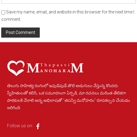
Save my name, email, and website in this browser for the next time I
comment.
Alternative:
తెలుగు సాహిత్య రంగంలో ఇపుడిపుడే తొలి అడుగులు వేస్తున్న కొందరు
స్నేహితులతో కలిసి, ఒక సమూహంగా ఏర్పడి, మా రచనలు మరింత తేలికగా
పాఠకులకి చేరాలి అన్న అభిలాషతో "తపస్వి మనోహరం" రూపకల్పన చేయడం
జరిగింది.
Follow us on: