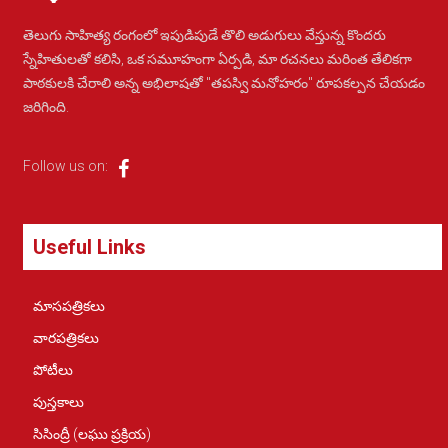
తెలుగు సాహిత్య రంగంలో ఇపుడిపుడే తొలి అడుగులు వేస్తున్న కొందరు
స్నేహితులతో కలిసి, ఒక సమూహంగా ఏర్పడి, మా రచనలు మరింత తేలికగా
పాఠకులకి చేరాలి అన్న అభిలాషతో "తపస్వి మనోహరం" రూపకల్పన చేయడం
జరిగింది.
Follow us on:
Useful Links
మాసపత్రికలు
వారపత్రికలు
పోటీలు
పుస్తకాలు
సిసింద్రీ (లఘు ప్రక్రియ)