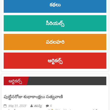
కథలు
సీరియల్స్
పదలహరి
ఆర్టికల్స్
ఆర్టికల్స్
పుట్టినరోజు శుభాకాంక్షలు సత్యవాణి
May 31, 2023
తపస్వి
4