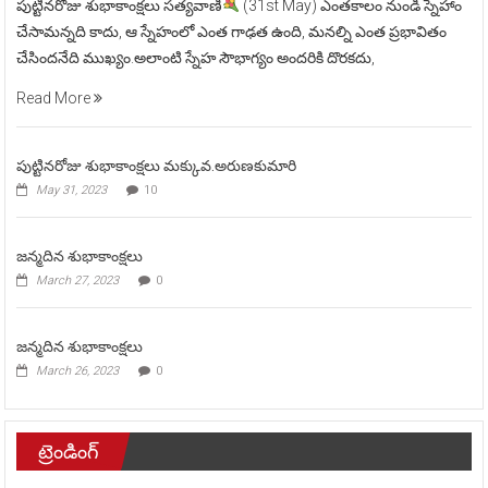
పుట్టినరోజు శుభాకాంక్షలు సత్యవాణి
(31st May) ఎంతకాలం నుండి స్నేహాం
చేసామన్నది కాదు, ఆ స్నేహంలో ఎంత గాఢత ఉంది, మనల్ని ఎంత ప్రభావితం
చేసిందనేది ముఖ్యం.అలాంటి స్నేహ సౌభాగ్యం అందరికి దొరకదు,
Read More
పుట్టినరోజు శుభాకాంక్షలు మక్కువ.అరుణకుమారి
May 31, 2023
10
జన్మదిన శుభాకాంక్షలు
March 27, 2023
0
జన్మదిన శుభాకాంక్షలు
March 26, 2023
0
ట్రెండింగ్