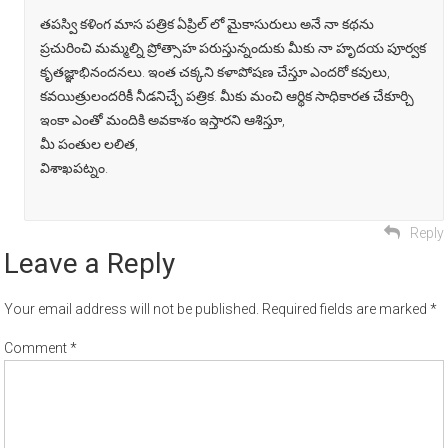
తపస్వి కళింగ మాస పత్రిక ఏప్రిల్ లో మైకాసురులు అనే నా కథను
ప్రచురించి మమ్మల్ని ప్రోత్సాహ పరుస్తున్నందుకు మీకు నా హృదయ పూర్వక
కృతజ్ఞాభినందనలు. ఇంత చక్కని కళాపోషణ చేస్తూ ఎందరో కవులు,
కవయిత్రులందరికీ నీడనిచ్చే పత్రిక. మీకు మంచి ఆర్థిక సాధికారత చేకూర్చి
ఇంకా ఎంతో మందికి అవకాశం ఇస్తారని ఆశిస్తూ,
మీ పంతుల లలిత,
విశాఖపట్నం.
Reply
Leave a Reply
Your email address will not be published.
Required fields are marked
*
Comment
*