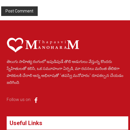
Alternative:
తెలుగు సాహిత్య రంగంలో ఇపుడిపుడే తొలి అడుగులు వేస్తున్న కొందరు
స్నేహితులతో కలిసి, ఒక సమూహంగా ఏర్పడి, మా రచనలు మరింత తేలికగా
పాఠకులకి చేరాలి అన్న అభిలాషతో "తపస్వి మనోహరం" రూపకల్పన చేయడం
జరిగింది.
Follow us on:
Useful Links