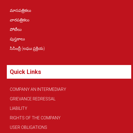
మాసపత్రికలు
వారపత్రికలు
పోటీలు
పుస్తకాలు
సిసింద్రీ (లఘు ప్రక్రియ)
Quick Links
COMPANY AN INTERMEDIARY
GRIEVANCE REDRESSAL
LIABILITY
RIGHTS OF THE COMPANY
USER OBLIGATIONS