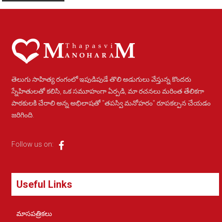
Alternative:
తెలుగు సాహిత్య రంగంలో ఇపుడిపుడే తొలి అడుగులు వేస్తున్న కొందరు
స్నేహితులతో కలిసి, ఒక సమూహంగా ఏర్పడి, మా రచనలు మరింత తేలికగా
పాఠకులకి చేరాలి అన్న అభిలాషతో "తపస్వి మనోహరం" రూపకల్పన చేయడం
జరిగింది.
Follow us on:
Useful Links
మాసపత్రికలు