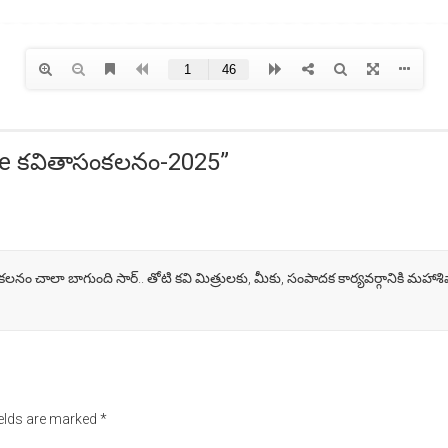
్యేక e కవితాసంకలనం-2025
”
లనం చాలా బాగుంది సార్.. తోటి కవి మిత్రులకు, మీకు, సంపాదక కార్యవర్గానికి మహాశివా
ields are marked
*