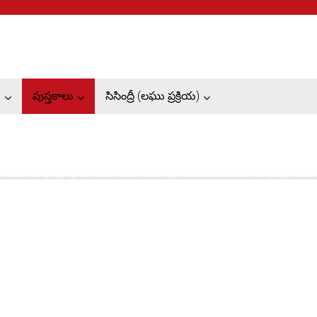
ు
పుస్తకాలు
సిసింద్రీ (లఘు ప్రక్రియ)