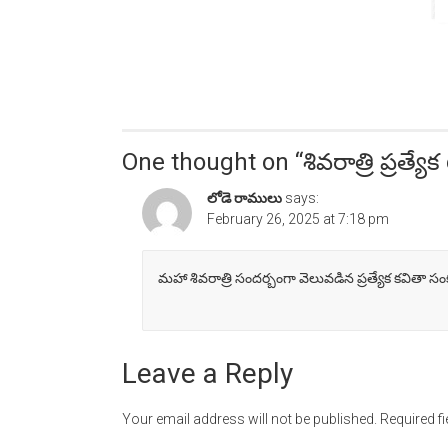
One thought on “
శివరాత్రి ప్రత
లోడె రాములు
says:
February 26, 2025 at 7:18 pm
మహా శివరాత్రి సందర్బంగా వెలువడిన ప్రత్యేక కవితా సంక
Leave a Reply
Your email address will not be published.
Required f