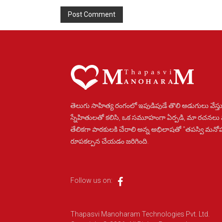
Alternative:
తెలుగు సాహిత్య రంగంలో ఇపుడిపుడే తొలి అడుగులు వేస్తు
స్నేహితులతో కలిసి, ఒక సమూహంగా ఏర్పడి, మా రచనలు
తేలికగా పాఠకులకి చేరాలి అన్న అభిలాషతో "తపస్వి మన
రూపకల్పన చేయడం జరిగింది.
Follow us on:
Thapasvi Manoharam Technologies Pvt. Ltd.