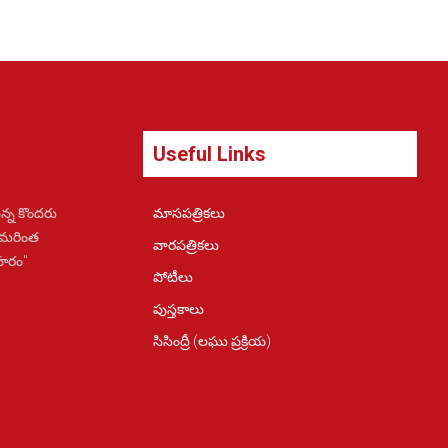
Useful Links
న్న కొందరు
మాసపత్రికలు
 మరింత
వారపత్రికలు
ోహరం"
పోటీలు
పుస్తకాలు
సిసింద్రీ (లఘు ప్రక్రియ)