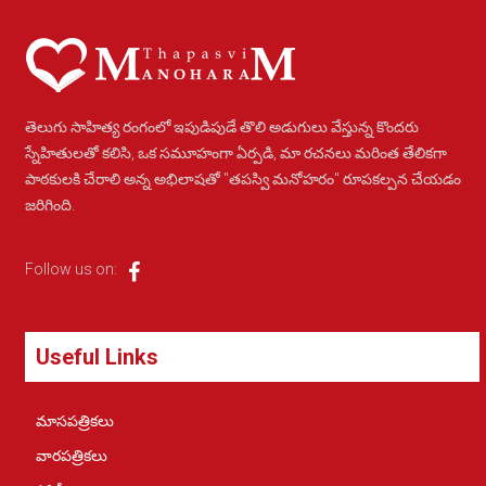
తెలుగు సాహిత్య రంగంలో ఇపుడిపుడే తొలి అడుగులు వేస్తున్న కొందరు
స్నేహితులతో కలిసి, ఒక సమూహంగా ఏర్పడి, మా రచనలు మరింత తేలికగా
పాఠకులకి చేరాలి అన్న అభిలాషతో "తపస్వి మనోహరం" రూపకల్పన చేయడం
జరిగింది.
Follow us on:
Useful Links
మాసపత్రికలు
వారపత్రికలు