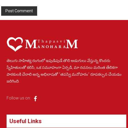
Alternative:
తెలుగు సాహిత్య రంగంలో ఇపుడిపుడే తొలి అడుగులు వేస్తున్న కొందరు
స్నేహితులతో కలిసి, ఒక సమూహంగా ఏర్పడి, మా రచనలు మరింత తేలికగా
పాఠకులకి చేరాలి అన్న అభిలాషతో "తపస్వి మనోహరం" రూపకల్పన చేయడం
జరిగింది.
Follow us on:
Useful Links