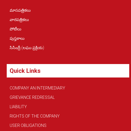
మాసపత్రికలు
వారపత్రికలు
పోటీలు
పుస్తకాలు
సిసింద్రీ (లఘు ప్రక్రియ)
Quick Links
COMPANY AN INTERMEDIARY
GRIEVANCE REDRESSAL
LIABILITY
RIGHTS OF THE COMPANY
USER OBLIGATIONS