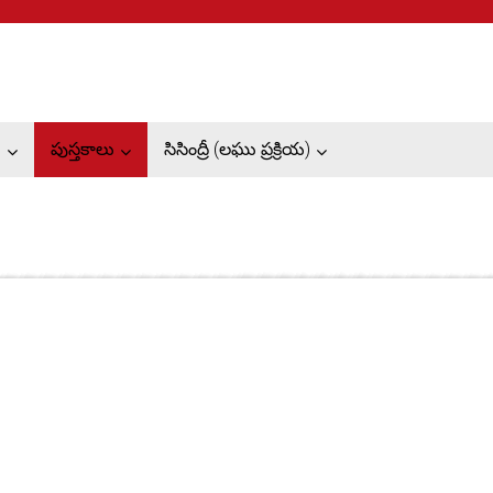
ు
పుస్తకాలు
సిసింద్రీ (లఘు ప్రక్రియ)