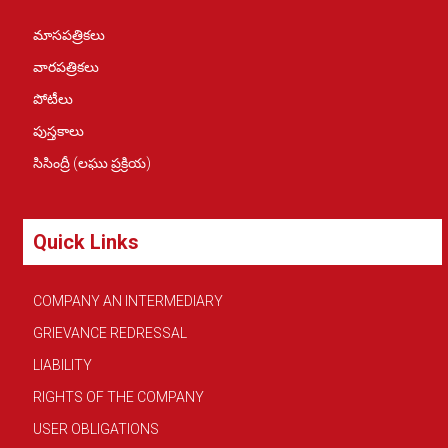
మాసపత్రికలు
వారపత్రికలు
పోటీలు
పుస్తకాలు
సిసింద్రీ (లఘు ప్రక్రియ)
Quick Links
COMPANY AN INTERMEDIARY
GRIEVANCE REDRESSAL
LIABILITY
RIGHTS OF THE COMPANY
USER OBLIGATIONS