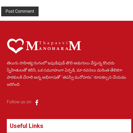
Alternative:
తెలుగు సాహిత్య రంగంలో ఇపుడిపుడే తొలి అడుగులు వేస్తున్న కొందరు
స్నేహితులతో కలిసి, ఒక సమూహంగా ఏర్పడి, మా రచనలు మరింత తేలికగా
పాఠకులకి చేరాలి అన్న అభిలాషతో "తపస్వి మనోహరం" రూపకల్పన చేయడం
జరిగింది.
Follow us on:
Useful Links