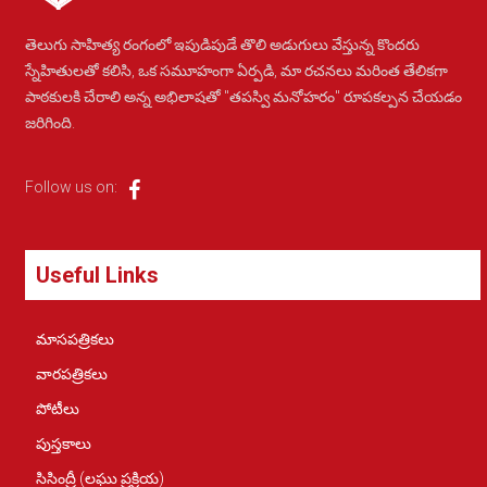
తెలుగు సాహిత్య రంగంలో ఇపుడిపుడే తొలి అడుగులు వేస్తున్న కొందరు
స్నేహితులతో కలిసి, ఒక సమూహంగా ఏర్పడి, మా రచనలు మరింత తేలికగా
పాఠకులకి చేరాలి అన్న అభిలాషతో "తపస్వి మనోహరం" రూపకల్పన చేయడం
జరిగింది.
Follow us on:
Useful Links
మాసపత్రికలు
వారపత్రికలు
పోటీలు
పుస్తకాలు
సిసింద్రీ (లఘు ప్రక్రియ)