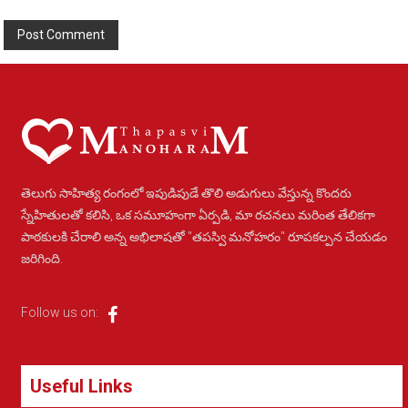
Alternative:
తెలుగు సాహిత్య రంగంలో ఇపుడిపుడే తొలి అడుగులు వేస్తున్న కొందరు
స్నేహితులతో కలిసి, ఒక సమూహంగా ఏర్పడి, మా రచనలు మరింత తేలికగా
పాఠకులకి చేరాలి అన్న అభిలాషతో "తపస్వి మనోహరం" రూపకల్పన చేయడం
జరిగింది.
Follow us on:
Useful Links