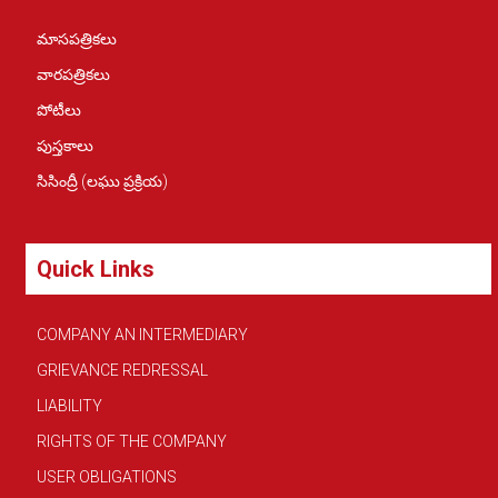
మాసపత్రికలు
వారపత్రికలు
పోటీలు
పుస్తకాలు
సిసింద్రీ (లఘు ప్రక్రియ)
Quick Links
COMPANY AN INTERMEDIARY
GRIEVANCE REDRESSAL
LIABILITY
RIGHTS OF THE COMPANY
USER OBLIGATIONS