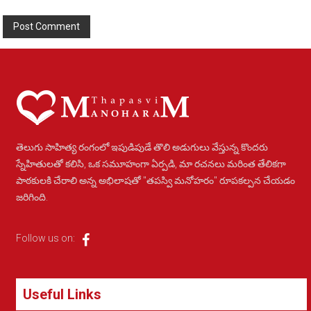
Alternative:
తెలుగు సాహిత్య రంగంలో ఇపుడిపుడే తొలి అడుగులు వేస్తున్న కొందరు
స్నేహితులతో కలిసి, ఒక సమూహంగా ఏర్పడి, మా రచనలు మరింత తేలికగా
పాఠకులకి చేరాలి అన్న అభిలాషతో "తపస్వి మనోహరం" రూపకల్పన చేయడం
జరిగింది.
Follow us on:
Useful Links