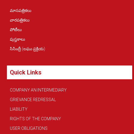
మాసపత్రికలు
వారపత్రికలు
పోటీలు
పుస్తకాలు
సిసింద్రీ (లఘు ప్రక్రియ)
Quick Links
COMPANY AN INTERMEDIARY
GRIEVANCE REDRESSAL
LIABILITY
RIGHTS OF THE COMPANY
USER OBLIGATIONS