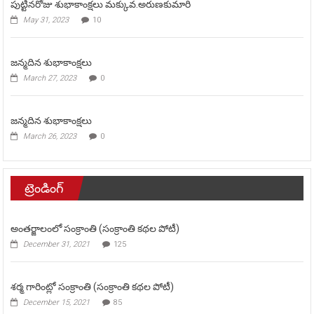
పుట్టినరోజు శుభాకాంక్షలు మక్కువ.అరుణకుమారి
May 31, 2023
10
జన్మదిన శుభాకాంక్షలు
March 27, 2023
0
జన్మదిన శుభాకాంక్షలు
March 26, 2023
0
ట్రెండింగ్
అంతర్జాలంలో సంక్రాంతి (సంక్రాంతి కథల పోటీ)
December 31, 2021
125
శర్మ గారింట్లో సంక్రాంతి (సంక్రాంతి కథల పోటీ)
December 15, 2021
85