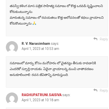
తపస్వి కళింగ మాస పత్రిక సాహిత్య సమాజం లో కొత్త ఒరవడి సృష్టించాలని
కోరుకుంటున్నాను.
మారుతున్న సమాజం లో రచయతలు కొత్త ఆలోచనలతో కథలు వ్రాయాలని
కోరుకొంటున్నాను
Reply
R. V. Narasimham
says:
April 1, 2023 at 10:53 am
సమాజంలో మార్పు కోసం మనోహరం లో చైతన్యం తీసుకు రావడానికి
ఎందరికో స్ఫూర్తి దాయకం. ఏదైనా వ్రాయాలన్న మంచి వాతావరణం
అనుకూలించాలి. రచన జీవితాన్ని మారుస్తుంది.
Reply
RAGHUPATRUNI.SAISIVA
says:
April 1, 2023 at 10:18 am