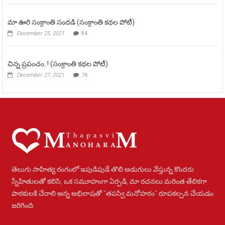
మా ఊరి సంక్రాంతి సందడి (సంక్రాంతి కథల పోటీ)
December 25, 2021
84
చిన్న ప్రపంచం..! (సంక్రాంతి కథల పోటీ)
December 27, 2021
76
తెలుగు సాహిత్య రంగంలో ఇపుడిపుడే తొలి అడుగులు వేస్తున్న కొందరు
స్నేహితులతో కలిసి, ఒక సమూహంగా ఏర్పడి, మా రచనలు మరింత తేలికగా
పాఠకులకి చేరాలి అన్న అభిలాషతో "తపస్వి మనోహరం" రూపకల్పన చేయడం
జరిగింది.