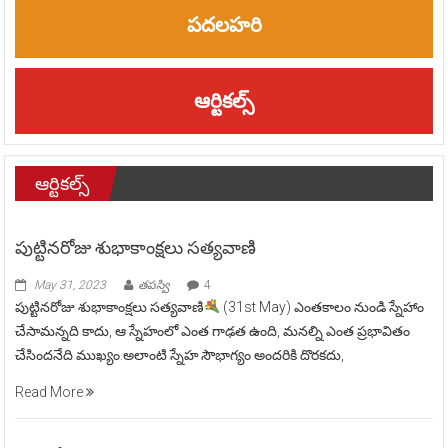
పదలహరి
ఆర్టికల్స్
ఆర్టికల్స్
పుట్టినరోజు శుభాకాంక్షలు సత్యవాణి
May 31, 2023
తపస్వి
4
పుట్టినరోజు శుభాకాంక్షలు సత్యవాణి
(31st May) ఎంతకాలం నుండి స్నేహాం
చేసామన్నది కాదు, ఆ స్నేహంలో ఎంత గాఢత ఉంది, మనల్ని ఎంత ప్రభావితం
చేసిందనేది ముఖ్యం.అలాంటి స్నేహ సౌభాగ్యం అందరికి దొరకదు,
Read More