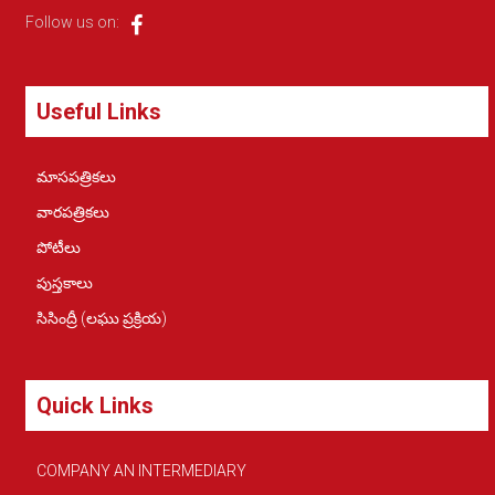
Follow us on:
Useful Links
మాసపత్రికలు
వారపత్రికలు
పోటీలు
పుస్తకాలు
సిసింద్రీ (లఘు ప్రక్రియ)
Quick Links
COMPANY AN INTERMEDIARY