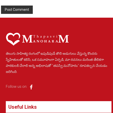
Alternative:
తెలుగు సాహిత్య రంగంలో ఇపుడిపుడే తొలి అడుగులు వేస్తున్న కొందరు
స్నేహితులతో కలిసి, ఒక సమూహంగా ఏర్పడి, మా రచనలు మరింత తేలికగా
పాఠకులకి చేరాలి అన్న అభిలాషతో "తపస్వి మనోహరం" రూపకల్పన చేయడం
జరిగింది.
Follow us on:
Useful Links