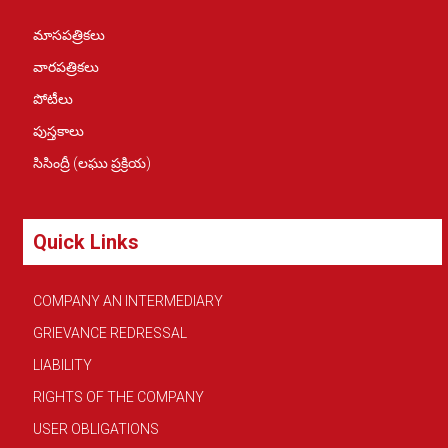
మాసపత్రికలు
వారపత్రికలు
పోటీలు
పుస్తకాలు
సిసింద్రీ (లఘు ప్రక్రియ)
Quick Links
COMPANY AN INTERMEDIARY
GRIEVANCE REDRESSAL
LIABILITY
RIGHTS OF THE COMPANY
USER OBLIGATIONS