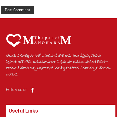
Alternative:
తెలుగు సాహిత్య రంగంలో ఇపుడిపుడే తొలి అడుగులు వేస్తున్న కొందరు
స్నేహితులతో కలిసి, ఒక సమూహంగా ఏర్పడి, మా రచనలు మరింత తేలికగా
పాఠకులకి చేరాలి అన్న అభిలాషతో "తపస్వి మనోహరం" రూపకల్పన చేయడం
జరిగింది.
Follow us on:
Useful Links