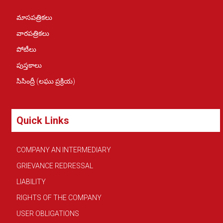
మాసపత్రికలు
వారపత్రికలు
పోటీలు
పుస్తకాలు
సిసింద్రీ (లఘు ప్రక్రియ)
Quick Links
COMPANY AN INTERMEDIARY
GRIEVANCE REDRESSAL
LIABILITY
RIGHTS OF THE COMPANY
USER OBLIGATIONS