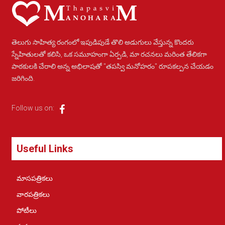
తెలుగు సాహిత్య రంగంలో ఇపుడిపుడే తొలి అడుగులు వేస్తున్న కొందరు
స్నేహితులతో కలిసి, ఒక సమూహంగా ఏర్పడి, మా రచనలు మరింత తేలికగా
పాఠకులకి చేరాలి అన్న అభిలాషతో "తపస్వి మనోహరం" రూపకల్పన చేయడం
జరిగింది.
Follow us on:
Useful Links
మాసపత్రికలు
వారపత్రికలు
పోటీలు