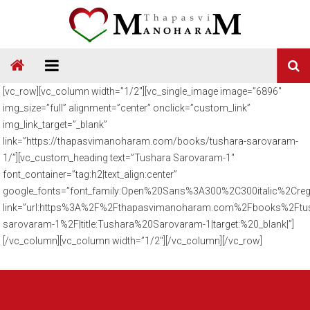
Skip
to
content
Thapasvi
Manoharam
[vc_row][vc_column width=”1/2″][vc_single_image image=”6896″
img_size=”full” alignment=”center” onclick=”custom_link”
img_link_target=”_blank”
link=”https://thapasvimanoharam.com/books/tushara-sarovaram-
1/”][vc_custom_heading text=”Tushara Sarovaram-1″
font_container=”tag:h2|text_align:center”
google_fonts=”font_family:Open%20Sans%3A300%2C300italic%2Creg
link=”url:https%3A%2F%2Fthapasvimanoharam.com%2Fbooks%2Ftu
sarovaram-1%2F|title:Tushara%20Sarovaram-1|target:%20_blank|”]
[/vc_column][vc_column width=”1/2″][/vc_column][/vc_row]