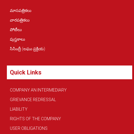
మాసపత్రికలు
వారపత్రికలు
పోటీలు
పుస్తకాలు
సిసింద్రీ (లఘు ప్రక్రియ)
Quick Links
COMPANY AN INTERMEDIARY
GRIEVANCE REDRESSAL
LIABILITY
RIGHTS OF THE COMPANY
USER OBLIGATIONS