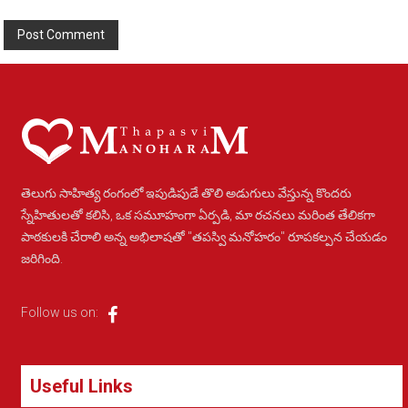
Alternative:
తెలుగు సాహిత్య రంగంలో ఇపుడిపుడే తొలి అడుగులు వేస్తున్న కొందరు
స్నేహితులతో కలిసి, ఒక సమూహంగా ఏర్పడి, మా రచనలు మరింత తేలికగా
పాఠకులకి చేరాలి అన్న అభిలాషతో "తపస్వి మనోహరం" రూపకల్పన చేయడం
జరిగింది.
Follow us on:
Useful Links