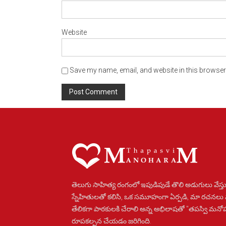
Website
Save my name, email, and website in this browser 
Alternative:
తెలుగు సాహిత్య రంగంలో ఇపుడిపుడే తొలి అడుగులు వేస్తు
స్నేహితులతో కలిసి, ఒక సమూహంగా ఏర్పడి, మా రచనలు
తేలికగా పాఠకులకి చేరాలి అన్న అభిలాషతో "తపస్వి మన
రూపకల్పన చేయడం జరిగింది.