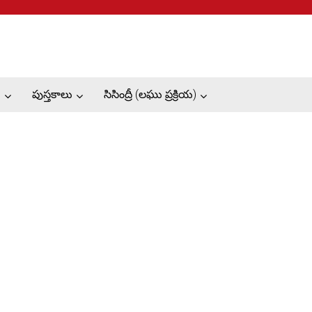
ు
పుస్తకాలు
సిసింద్రీ (లఘు ప్రక్రియ)