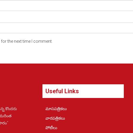
for the next time I comment.
Useful Links
న్న కొందరు
మాసపత్రికలు
 మరింత
వారపత్రికలు
ోహరం"
పోటీలు