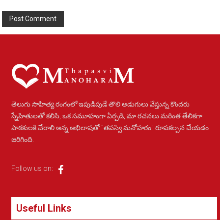
Alternative:
తెలుగు సాహిత్య రంగంలో ఇపుడిపుడే తొలి అడుగులు వేస్తున్న కొందరు
స్నేహితులతో కలిసి, ఒక సమూహంగా ఏర్పడి, మా రచనలు మరింత తేలికగా
పాఠకులకి చేరాలి అన్న అభిలాషతో "తపస్వి మనోహరం" రూపకల్పన చేయడం
జరిగింది.
Follow us on:
Useful Links