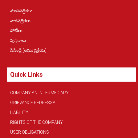
మాసపత్రికలు
వారపత్రికలు
పోటీలు
పుస్తకాలు
సిసింద్రీ (లఘు ప్రక్రియ)
Quick Links
COMPANY AN INTERMEDIARY
GRIEVANCE REDRESSAL
LIABILITY
RIGHTS OF THE COMPANY
USER OBLIGATIONS