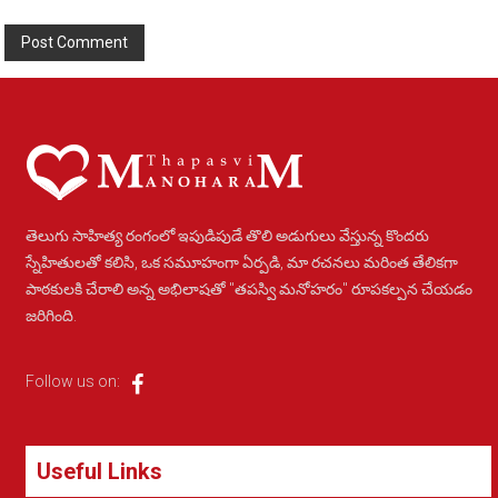
Alternative:
తెలుగు సాహిత్య రంగంలో ఇపుడిపుడే తొలి అడుగులు వేస్తున్న కొందరు
స్నేహితులతో కలిసి, ఒక సమూహంగా ఏర్పడి, మా రచనలు మరింత తేలికగా
పాఠకులకి చేరాలి అన్న అభిలాషతో "తపస్వి మనోహరం" రూపకల్పన చేయడం
జరిగింది.
Follow us on:
Useful Links