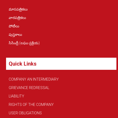
మాసపత్రికలు
వారపత్రికలు
పోటీలు
పుస్తకాలు
సిసింద్రీ (లఘు ప్రక్రియ)
Quick Links
COMPANY AN INTERMEDIARY
GRIEVANCE REDRESSAL
LIABILITY
RIGHTS OF THE COMPANY
USER OBLIGATIONS