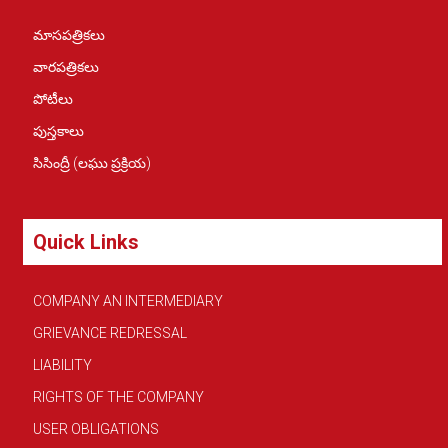
మాసపత్రికలు
వారపత్రికలు
పోటీలు
పుస్తకాలు
సిసింద్రీ (లఘు ప్రక్రియ)
Quick Links
COMPANY AN INTERMEDIARY
GRIEVANCE REDRESSAL
LIABILITY
RIGHTS OF THE COMPANY
USER OBLIGATIONS