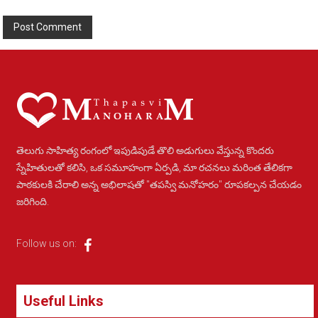
Alternative:
తెలుగు సాహిత్య రంగంలో ఇపుడిపుడే తొలి అడుగులు వేస్తున్న కొందరు
స్నేహితులతో కలిసి, ఒక సమూహంగా ఏర్పడి, మా రచనలు మరింత తేలికగా
పాఠకులకి చేరాలి అన్న అభిలాషతో "తపస్వి మనోహరం" రూపకల్పన చేయడం
జరిగింది.
Follow us on:
Useful Links