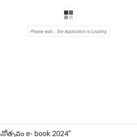
దినోత్సవం e- book 2024
”