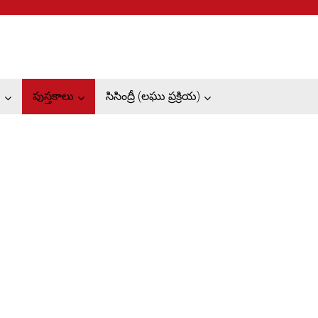
ు
పుస్తకాలు
సిసింద్రీ (లఘు ప్రక్రియ)