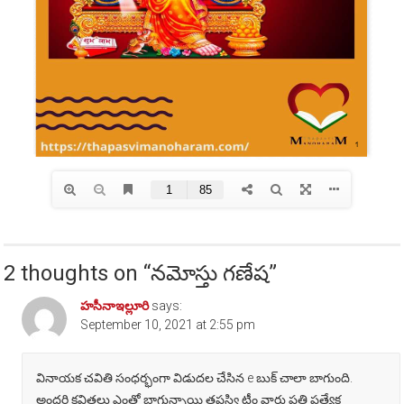
2 thoughts on “
నమోస్తు గణేష
”
హసీనాఇల్లూరి
says:
September 10, 2021 at 2:55 pm
వినాయక చవితి సంధర్భంగా విడుదల చేసిన e బుక్ చాలా బాగుంది.
అందరి కవితలు ఎంతో బాగున్నాయి తపస్వి టీం వారు ప్రతి ప్రత్యేక