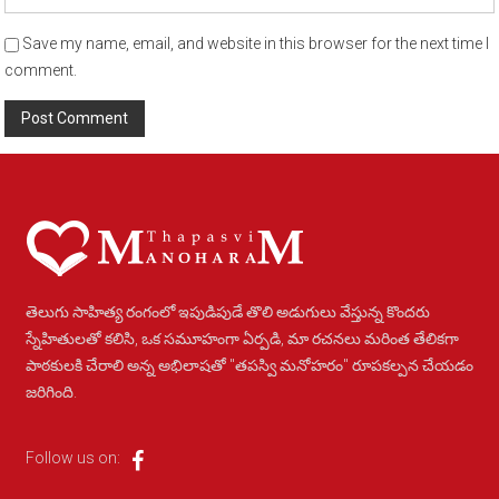
Save my name, email, and website in this browser for the next time I
comment.
Alternative:
తెలుగు సాహిత్య రంగంలో ఇపుడిపుడే తొలి అడుగులు వేస్తున్న కొందరు
స్నేహితులతో కలిసి, ఒక సమూహంగా ఏర్పడి, మా రచనలు మరింత తేలికగా
పాఠకులకి చేరాలి అన్న అభిలాషతో "తపస్వి మనోహరం" రూపకల్పన చేయడం
జరిగింది.
Follow us on: