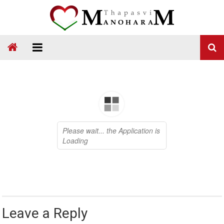
Skip
to
content
Thapasvi
Manoharam
Leave a Reply