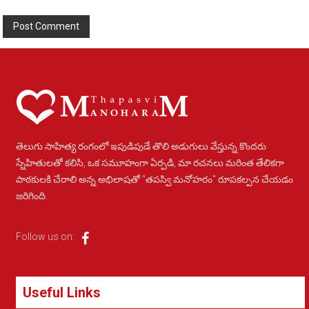
Alternative:
తెలుగు సాహిత్య రంగంలో ఇపుడిపుడే తొలి అడుగులు వేస్తున్న కొందరు
స్నేహితులతో కలిసి, ఒక సమూహంగా ఏర్పడి, మా రచనలు మరింత తేలికగా
పాఠకులకి చేరాలి అన్న అభిలాషతో "తపస్వి మనోహరం" రూపకల్పన చేయడం
జరిగింది.
Follow us on:
Useful Links