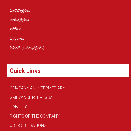
మాసపత్రికలు
వారపత్రికలు
పోటీలు
పుస్తకాలు
సిసింద్రీ (లఘు ప్రక్రియ)
Quick Links
COMPANY AN INTERMEDIARY
GRIEVANCE REDRESSAL
LIABILITY
RIGHTS OF THE COMPANY
USER OBLIGATIONS