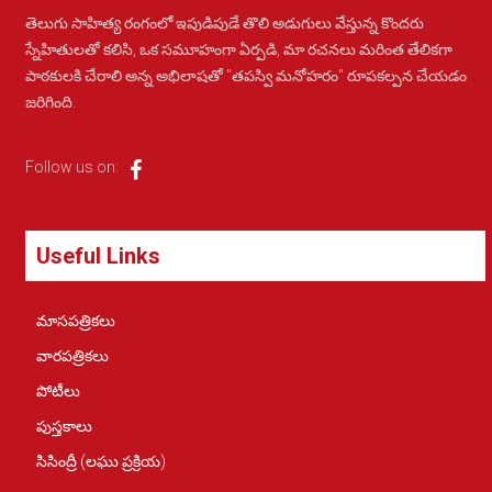
తెలుగు సాహిత్య రంగంలో ఇపుడిపుడే తొలి అడుగులు వేస్తున్న కొందరు
స్నేహితులతో కలిసి, ఒక సమూహంగా ఏర్పడి, మా రచనలు మరింత తేలికగా
పాఠకులకి చేరాలి అన్న అభిలాషతో "తపస్వి మనోహరం" రూపకల్పన చేయడం
జరిగింది.
Follow us on:
Useful Links
మాసపత్రికలు
వారపత్రికలు
పోటీలు
పుస్తకాలు
సిసింద్రీ (లఘు ప్రక్రియ)