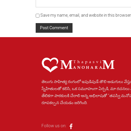
Save my name, email, and website in this browser 
Alternative:
తెలుగు సాహిత్య రంగంలో ఇపుడిపుడే తొలి అడుగులు వేస్తు
స్నేహితులతో కలిసి, ఒక సమూహంగా ఏర్పడి, మా రచనలు
తేలికగా పాఠకులకి చేరాలి అన్న అభిలాషతో "తపస్వి మన
రూపకల్పన చేయడం జరిగింది.
Follow us on: