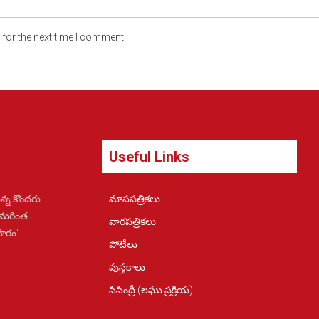
for the next time I comment.
Useful Links
న్న కొందరు
మాసపత్రికలు
 మరింత
వారపత్రికలు
ోహరం"
పోటీలు
పుస్తకాలు
సిసింద్రీ (లఘు ప్రక్రియ)