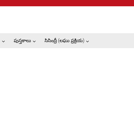
ు
పుస్తకాలు
సిసింద్రీ (లఘు ప్రక్రియ)