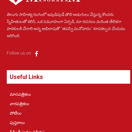
తెలుగు సాహిత్య రంగంలో ఇపుడిపుడే తొలి అడుగులు వేస్తున్న కొందరు
స్నేహితులతో కలిసి, ఒక సమూహంగా ఏర్పడి, మా రచనలు మరింత తేలికగా
పాఠకులకి చేరాలి అన్న అభిలాషతో "తపస్వి మనోహరం" రూపకల్పన చేయడం
జరిగింది.
Follow us on:
Useful Links
మాసపత్రికలు
వారపత్రికలు
పోటీలు
పుస్తకాలు