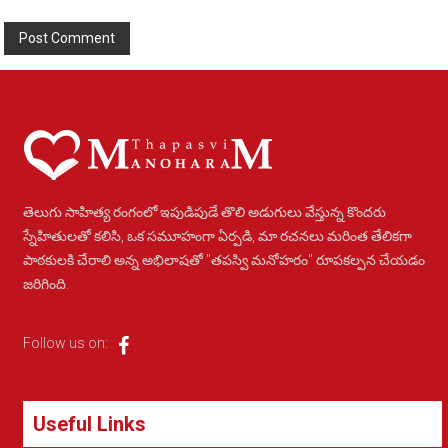
Alternative:
తెలుగు సాహిత్య రంగంలో ఇపుడిపుడే తొలి అడుగులు వేస్తున్న కొందరు
స్నేహితులతో కలిసి, ఒక సమూహంగా ఏర్పడి, మా రచనలు మరింత తేలికగా
పాఠకులకి చేరాలి అన్న అభిలాషతో "తపస్వి మనోహరం" రూపకల్పన చేయడం
జరిగింది.
Follow us on:
Useful Links