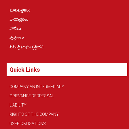
మాసపత్రికలు
వారపత్రికలు
పోటీలు
పుస్తకాలు
సిసింద్రీ (లఘు ప్రక్రియ)
Quick Links
COMPANY AN INTERMEDIARY
GRIEVANCE REDRESSAL
LIABILITY
RIGHTS OF THE COMPANY
USER OBLIGATIONS