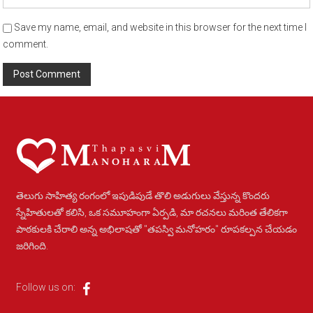
Save my name, email, and website in this browser for the next time I
comment.
Alternative:
తెలుగు సాహిత్య రంగంలో ఇపుడిపుడే తొలి అడుగులు వేస్తున్న కొందరు
స్నేహితులతో కలిసి, ఒక సమూహంగా ఏర్పడి, మా రచనలు మరింత తేలికగా
పాఠకులకి చేరాలి అన్న అభిలాషతో "తపస్వి మనోహరం" రూపకల్పన చేయడం
జరిగింది.
Follow us on: