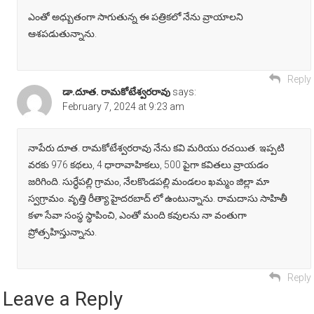
ఎంతో అధ్బుతంగా సాగుతున్న ఈ పత్రికలో నేను వ్రాయాలని
ఆశపడుతున్నాను.
Reply
డా.దూత. రామకోటేశ్వరరావు
says:
February 7, 2024 at 9:23 am
నాపేరు దూత. రామకోటేశ్వరరావు నేను కవి మరియు రచయిత. ఇప్పటి
వరకు 976 కథలు, 4 ధారావాహికలు, 500 పైగా కవితలు వ్రాయడం
జరిగింది. సుర్ధేపల్లి గ్రామం, నేలకొండపల్లి మండలం ఖమ్మం జిల్లా మా
స్వగ్రామం. వృత్తి రీత్యా హైదరబాద్ లో ఉంటున్నాను. రామదాసు సాహితీ
కళా సేవా సంస్థ స్థాపించి, ఎంతో మంది కవులను నా వంతుగా
ప్రోత్సహిస్తున్నాను.
Reply
Leave a Reply