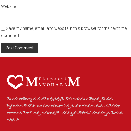
Website
Save my name, email, and website in this browser for the next time I
comment.
Alternative:
తెలుగు సాహిత్య రంగంలో ఇపుడిపుడే తొలి అడుగులు వేస్తున్న కొందరు
స్నేహితులతో కలిసి, ఒక సమూహంగా ఏర్పడి, మా రచనలు మరింత తేలికగా
పాఠకులకి చేరాలి అన్న అభిలాషతో "తపస్వి మనోహరం" రూపకల్పన చేయడం
జరిగింది.