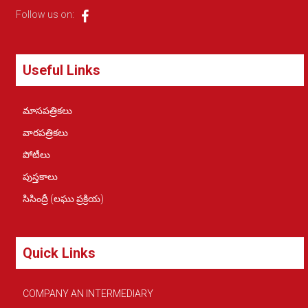
Follow us on:
Useful Links
మాసపత్రికలు
వారపత్రికలు
పోటీలు
పుస్తకాలు
సిసింద్రీ (లఘు ప్రక్రియ)
Quick Links
COMPANY AN INTERMEDIARY