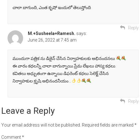
చాలా బాగుంది, ఎంత కృషో ఇందులో తెలుస్తోంది
Reply
M.+Susheela+Ramesh.
says:
June 26, 2022 at 7:45 am
ముందుగా పత్రిక ను డిజైన్ చేసిన నిర్వాహకులకు అభినందనలు
ఈ వారం కధలన్నీ చాలా బాగున్నాయి.ప్రేమ లేఖలు హాస్య కధలు.
కవితలు అధ్బుతంగా ఉన్నాయి.డిఫరెంట్ కధలు సెలెక్ట్ చేసిన
నిర్వాహకుల క్రృషి అభినందనీయం…
Reply
Leave a Reply
Your email address will not be published.
Required fields are marked
*
Comment
*