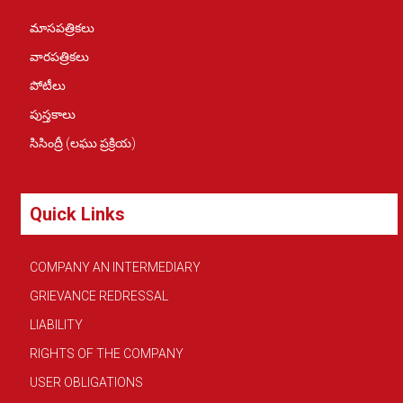
మాసపత్రికలు
వారపత్రికలు
పోటీలు
పుస్తకాలు
సిసింద్రీ (లఘు ప్రక్రియ)
Quick Links
COMPANY AN INTERMEDIARY
GRIEVANCE REDRESSAL
LIABILITY
RIGHTS OF THE COMPANY
USER OBLIGATIONS