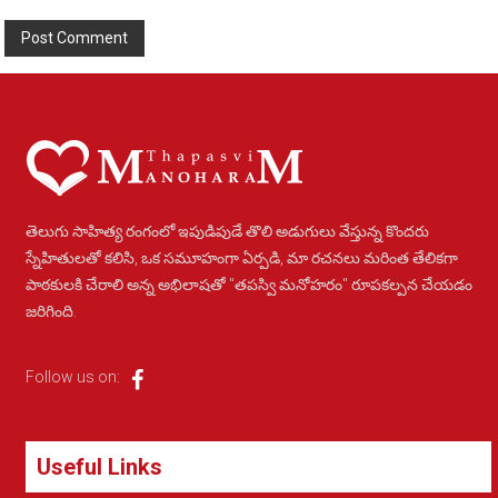
Alternative:
తెలుగు సాహిత్య రంగంలో ఇపుడిపుడే తొలి అడుగులు వేస్తున్న కొందరు
స్నేహితులతో కలిసి, ఒక సమూహంగా ఏర్పడి, మా రచనలు మరింత తేలికగా
పాఠకులకి చేరాలి అన్న అభిలాషతో "తపస్వి మనోహరం" రూపకల్పన చేయడం
జరిగింది.
Follow us on:
Useful Links