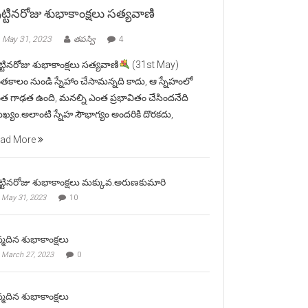
ట్టినరోజు శుభాకాంక్షలు సత్యవాణి
May 31, 2023
తపస్వి
4
ట్టినరోజు శుభాకాంక్షలు సత్యవాణి
(31st May)
తకాలం నుండి స్నేహాం చేసామన్నది కాదు, ఆ స్నేహంలో
త గాఢత ఉంది, మనల్ని ఎంత ప్రభావితం చేసిందనేది
ఖ్యం.అలాంటి స్నేహ సౌభాగ్యం అందరికి దొరకదు,
ad More
ట్టినరోజు శుభాకాంక్షలు మక్కువ.అరుణకుమారి
May 31, 2023
10
్మదిన శుభాకాంక్షలు
March 27, 2023
0
్మదిన శుభాకాంక్షలు