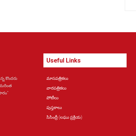
Useful Links
న్న కొందరు
మాసపత్రికలు
 మరింత
వారపత్రికలు
ోహరం"
పోటీలు
పుస్తకాలు
సిసింద్రీ (లఘు ప్రక్రియ)