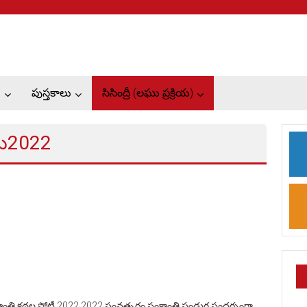
ు
పుస్తకాలు
సిసింద్రీ (లఘు ప్రక్రియ)
లు2022
్రాంతి కథల పోటీ 2022 2022 సంవత్సరం సంక్రాంతి పండుగ సందర్భంగా