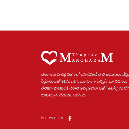
తెలుగు సాహిత్య రంగంలో ఇపుడిపుడే తొలి అడుగులు వేస్తు
స్నేహితులతో కలిసి, ఒక సమూహంగా ఏర్పడి, మా రచనలు
తేలికగా పాఠకులకి చేరాలి అన్న అభిలాషతో "తపస్వి మన
రూపకల్పన చేయడం జరిగింది.
Follow us on: