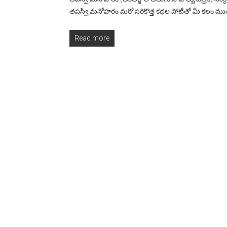
తపస్వి మనోహరం మరో సరికొత్త కథల పోటీతో మీ కలం ము
Read more