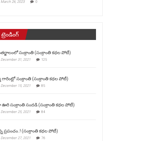
March 26, 2023
0
ట్రెండింగ్
తర్జాలంలో సంక్రాంతి (సంక్రాంతి కథల పోటీ)
December 31, 2021
125
మ గారింట్లో సంక్రాంతి (సంక్రాంతి కథల పోటీ)
December 15, 2021
85
 ఊరి సంక్రాంతి సందడి (సంక్రాంతి కథల పోటీ)
December 25, 2021
84
న్న ప్రపంచం..! (సంక్రాంతి కథల పోటీ)
December 27, 2021
76