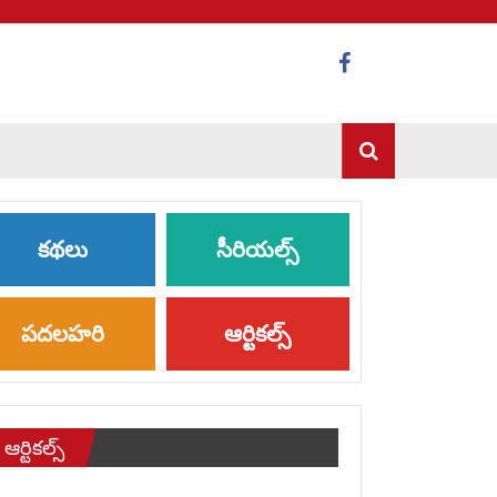
కథలు
సీరియల్స్
పదలహరి
ఆర్టికల్స్
ఆర్టికల్స్