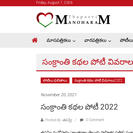
Skip
Friday, August 7, 2026
to
Thapasvi
content
Manoharam
మాసపత్రికలు
వారపత్రికలు
పోటీల
సంక్రాంతి కథల పోటీ వివరా
పోటీలు-ఫలితాలు
సంక్రాంతి కథల పోటీ వివరాలు2022
November 20, 2021
సంక్రాంతి కథల పోటీ 2022
Posted By: తపస్వి
0 Comment
తపస్వి మనోహరం (అంతర్జాల తెలుగు సాహిత్య పత్రిక) సంక