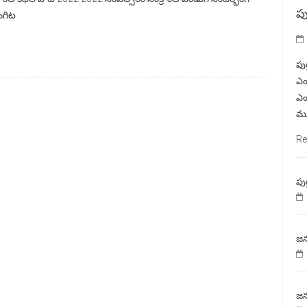
పు
ంగిట
పు
ఎం
ఎం
ము
Re
పు
జన
జన