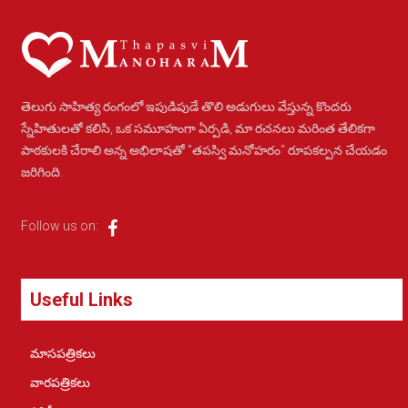
తెలుగు సాహిత్య రంగంలో ఇపుడిపుడే తొలి అడుగులు వేస్తున్న కొందరు
స్నేహితులతో కలిసి, ఒక సమూహంగా ఏర్పడి, మా రచనలు మరింత తేలికగా
పాఠకులకి చేరాలి అన్న అభిలాషతో "తపస్వి మనోహరం" రూపకల్పన చేయడం
జరిగింది.
Follow us on:
Useful Links
మాసపత్రికలు
వారపత్రికలు