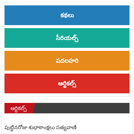
Alternative:
కథలు
సీరియల్స్
పదలహరి
ఆర్టికల్స్
ఆర్టికల్స్
పుట్టినరోజు శుభాకాంక్షలు సత్యవాణి