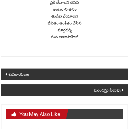
పైకి తేవాలని తపన
అంటరాని తనం
తుడిచి వేయాలని
జీవితం అంకితం చేసిన
మార్గదర్శి
మన బాబాసాహెబ్
Post
శునకాయణం
navigation
ముందస్తు పిలుపు
You May Also Like