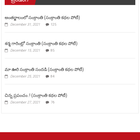
అంతర్జాలంలో సంక్రాంతి (సంక్రాంతి కథల పోటీ)
December 31, 2021
125
శర్మ గారింట్లో సంక్రాంతి (సంక్రాంతి కథల పోటీ)
December 15, 2021
85
మా ఊరి సంక్రాంతి సందడి (సంక్రాంతి కథల పోటీ)
December 25, 2021
84
చిన్న ప్రపంచం..! (సంక్రాంతి కథల పోటీ)
December 27, 2021
76