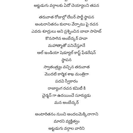
అట్టడుగు వర్గాలకు ఏదో చెయ్యాలని తపన
తరువాత రోజుల్లో లేబర్ పార్టీ స్థాపన
అంటరానితనం కులాల వేర్పాటు పై రచన
ఎవరు శూద్రులు అని ప్రశ్నించిన బాబా సాహెబ్
కొనసాగిన అంబేద్కర్ హవా
మహాత్మాతో పనిచేస్తూనే
ఆల్ ఇండియా షెడ్యూల్ కాస్ట్ ఫేడరేషన్
స్థాపన
స్వాతంత్ర్యం వచ్చిన తరువాత
మొదటి కార్మిక శాఖ మంత్రిగా
పదవి స్వీకారం
రాజ్యాంగ రచన కమిటీ కి
చైర్మన్ గా ఉదయించే సూర్యుడు
మన అంబేద్కర్
అంటారితనం నుంచి అందలమెక్కినాగాని
మారని వ్యక్తిత్వం
అట్టడుగు వర్గాల వారిని