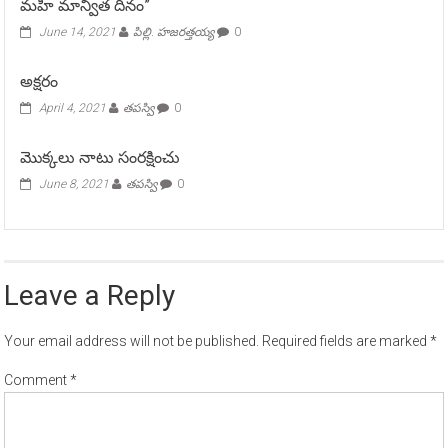
మహి మాన్విత దినం”
June 14, 2021
పిల్లి. హజరత్తయ్య
0
అక్షరం
April 4, 2021
తపస్వి
0
మొక్కలు నాటు సంరక్షించు
June 8, 2021
తపస్వి
0
Leave a Reply
Your email address will not be published.
Required fields are marked
*
Comment
*