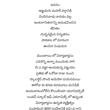
జననం
అట్టడుగు మహర్ వర్గానికి
చెందినవాడు కావడం వల్ల
అంటరానితనాన్ని అనుభవించిన
జీవితం
దుర్భరమైన చిన్నతనం
పాఠశాల లో దూరంగా
ఉంచిన సంఘటన
ముంబాయి లో విద్యాభ్యాసం
ఎవరెన్ని అన్నా ముందుకు సాగి
బి.ఎ.పట్టా అందుకున్న పట్టుదల
ప్రతిభ తో బరోడా రాజు నుంచి
స్కాలర్షిప్ పొంది అమెరికా పయనమయి
ఈరోజు కు కూడా మామూలు మనిషికి
అందుబాటులోలేని కొలంబియా యూనివర్సిటీ
లండన్ స్కూల్ ఆఫ్ ఎకనామిక్స్ లో ఉన్నంత
విద్యాభ్యాసం ఉన్నత వ్యక్తిత్వం
సంపాదించి తిరిగి స్వదేశానికి వచ్చిన గాని