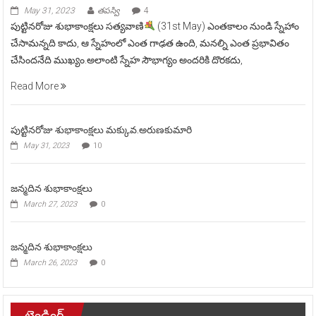
May 31, 2023
తపస్వి
4
పుట్టినరోజు శుభాకాంక్షలు సత్యవాణి
(31st May) ఎంతకాలం నుండి స్నేహాం
చేసామన్నది కాదు, ఆ స్నేహంలో ఎంత గాఢత ఉంది, మనల్ని ఎంత ప్రభావితం
చేసిందనేది ముఖ్యం.అలాంటి స్నేహ సౌభాగ్యం అందరికి దొరకదు,
Read More
పుట్టినరోజు శుభాకాంక్షలు మక్కువ.అరుణకుమారి
May 31, 2023
10
జన్మదిన శుభాకాంక్షలు
March 27, 2023
0
జన్మదిన శుభాకాంక్షలు
March 26, 2023
0
ట్రెండింగ్