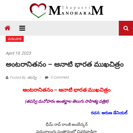
Skip
to
content
Thapasvi
Manoharam
పదలహరి
April 19, 2023
అంటరానితనం – ఆనాటి భారత ముఖచిత్రం
Posted By: తపస్వి
0 Comment
అంటరానితనం – ఆనాటి భారత ముఖచిత్రం
(తపస్వి మనోహరం అంతర్జాల తెలుగు సాహిత్య పత్రిక)
రచన: అరుణ డేనియల్
భీమ్ రావ్ రాంజీ అంబేద్కర్
పదునాలుగు సంతానంలో చివరివాడిగా