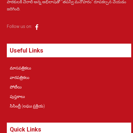
పాఠకులకి చేరాలి అన్న అభిలాషతో "తపస్వి మనోహరం" రూపకల్పన చేయడం
జరిగింది.
Follow us on:
Useful Links
మాసపత్రికలు
వారపత్రికలు
పోటీలు
పుస్తకాలు
సిసింద్రీ (లఘు ప్రక్రియ)
Quick Links