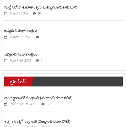
పుట్టినరోజు శుభాకాంక్షలు మక్కువ.అరుణకుమారి
May 31, 2023
10
జన్మదిన శుభాకాంక్షలు
March 27, 2023
0
జన్మదిన శుభాకాంక్షలు
March 26, 2023
0
ట్రెండింగ్
అంతర్జాలంలో సంక్రాంతి (సంక్రాంతి కథల పోటీ)
December 31, 2021
125
శర్మ గారింట్లో సంక్రాంతి (సంక్రాంతి కథల పోటీ)