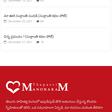
December 15, 2021
85
మా ఊరి సంక్రాంతి సందడి (సంక్రాంతి కథల పోటీ)
December 25, 2021
84
చిన్న ప్రపంచం..! (సంక్రాంతి కథల పోటీ)
December 27, 2021
76
తెలుగు సాహిత్య రంగంలో ఇపుడిపుడే తొలి అడుగులు వేస్తున్న కొందరు
స్నేహితులతో కలిసి, ఒక సమూహంగా ఏర్పడి, మా రచనలు మరింత తేలికగా