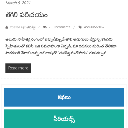
March 6, 2021
తొలి పరిచయం
Posted By: తపస్వి
21 Comments
తొలి పరిచయం
తెలుగు సాహిత్య రంగంలో ఇప్పుడిప్పుడే తొలి అడుగులు వేస్తున్న కొందరు
స్నేహితులతో కలిసి, ఒక సమూహంగా ఏర్పడి, మా రచనలు మరింత తేలికగా
పాఠకులకి చేరాలి అన్న అభిలాషతో “తపస్వి మనోహరం” రూపకల్పన
Read more
కథలు
సీరియల్స్