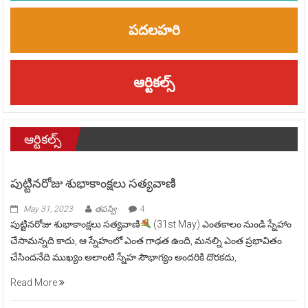
పదలహరి
ఆర్టికల్స్
ఆర్టికల్స్
పుట్టినరోజు శుభాకాంక్షలు సత్యవాణి
May 31, 2023
తపస్వి
4
పుట్టినరోజు శుభాకాంక్షలు సత్యవాణి
(31st May) ఎంతకాలం నుండి స్నేహాం
చేసామన్నది కాదు, ఆ స్నేహంలో ఎంత గాఢత ఉంది, మనల్ని ఎంత ప్రభావితం
చేసిందనేది ముఖ్యం.అలాంటి స్నేహ సౌభాగ్యం అందరికి దొరకదు,
Read More