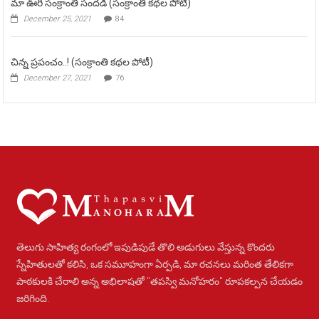
మా ఊరి సంక్రాంతి సందడి (సంక్రాంతి కథల పోటీ)
December 25, 2021
84
చిన్న ప్రపంచం..! (సంక్రాంతి కథల పోటీ)
December 27, 2021
76
తెలుగు సాహిత్య రంగంలో ఇపుడిపుడే తొలి అడుగులు వేస్తున్న కొందరు
స్నేహితులతో కలిసి, ఒక సమూహంగా ఏర్పడి, మా రచనలు మరింత తేలికగా
పాఠకులకి చేరాలి అన్న అభిలాషతో "తపస్వి మనోహరం" రూపకల్పన చేయడం
జరిగింది.