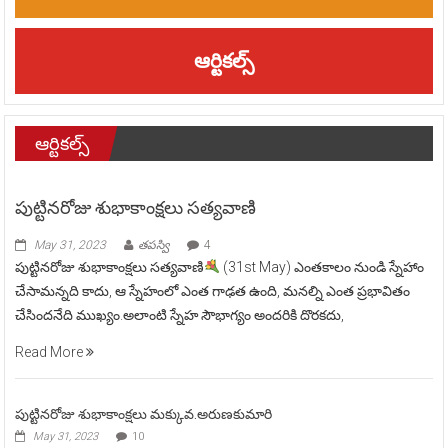
ఆర్టికల్స్
ఆర్టికల్స్
పుట్టినరోజు శుభాకాంక్షలు సత్యవాణి
May 31, 2023
తపస్వి
4
పుట్టినరోజు శుభాకాంక్షలు సత్యవాణి
(31st May) ఎంతకాలం నుండి స్నేహాం
చేసామన్నది కాదు, ఆ స్నేహంలో ఎంత గాఢత ఉంది, మనల్ని ఎంత ప్రభావితం
చేసిందనేది ముఖ్యం.అలాంటి స్నేహ సౌభాగ్యం అందరికి దొరకదు,
Read More
పుట్టినరోజు శుభాకాంక్షలు మక్కువ.అరుణకుమారి
May 31, 2023
10