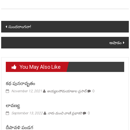
Post
సుందరాంగనా!
navigation
ఆషాడం
You May Also Like
కథ పునరావృతం
November 12, 2021
అయ్యలసోమయాజుల ప్రసాద్
0
లావణ్య
September 13, 2022
నారు మంచి వాణి ప్రభాకరి
0
దీపావళి పండగ