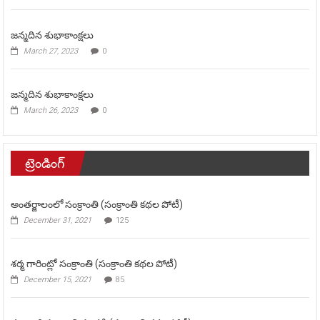
జన్మదిన శుభాకాంక్షలు
March 27, 2023
0
జన్మదిన శుభాకాంక్షలు
March 26, 2023
0
ట్రెండింగ్
అంతర్జాలంలో సంక్రాంతి (సంక్రాంతి కథల పోటీ)
December 31, 2021
125
శర్మ గారింట్లో సంక్రాంతి (సంక్రాంతి కథల పోటీ)
December 15, 2021
85