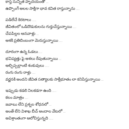
కాస్త సున్నిత హృదయంతో …
ఉప్పొంగే అలల సాక్షిగా భావ కవిత రాస్తున్నాను ….
పడిలేచే కెరటాలు …..
జీవితంలో ఒడిదొడుకులను గుర్తుచేస్తున్నాయి ….
చేపపిల్లల ఆనవాళ్లు …
ఆశకి ప్రతిబింబంగా మెరుస్తున్నాయి ….
దూరంగా ఉన్న ఓడలు…..
భవిష్యత్తు పై ఆశలు రేపుతున్నాయి …
ఆల్చిప్పల్లాంటి శంకువులు …..
రంగు రంగు రాళ్లు ….
వర్ణనకి అందని జీవిత సత్యాలకు సాక్షీభూతం లా కనిపిస్తున్నాయి …
ఇప్పుడు కడలి నిలకడగా ఉంది …..
కలం మాత్రం ….
జవాబు లేని ప్రశ్నల శోధనలో …
అంతే లేని విశాఖ బీచ్ అందాల వేటలో …
అవిశ్రాంతంగా ఆలోచిస్తున్నది …..