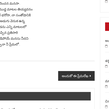
దించన మనసా..
ముద్ద మాటల తియ్యదనం
ే భరోసా, నా సంతోషానికి
తిఅడుగు వెనుక ఉన్న
ండను ఎన్ని మాటలలో
ెప్పిన ప్రతిసారి
పడిపోయే మనసు నీదని
అం
్పనా నీ ప్రేమలో..
శర్
అందుకో ఈ ప్రేమలేఖ
మా
చి