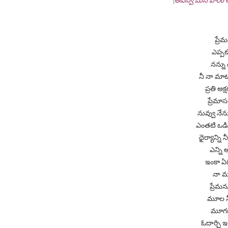
(తపస్వి మనోహరం అం
ప్రే
ఎప్ప
నన్ను
నీ నా మా
ప్రతి అ
ప్రేమా
నువ్వు నేన
ఎంతటి ఒడి
ధైర్యాన్ని
ఎన్ని 
ఇంకా ఏద
నా మ
ప్రేమన
మూల నీ 
మూగబ
ఓదార్చి ఇం