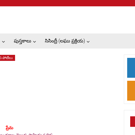
ు
పుస్తకాలు
సిసింద్రీ (లఘు ప్రక్రియ)
 పోటీలు
ప్రేమ