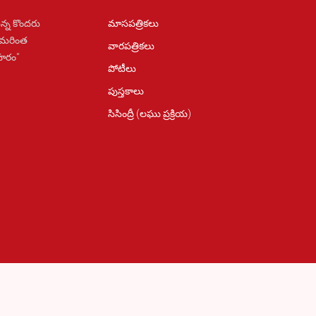
న్న కొందరు
మాసపత్రికలు
 మరింత
వారపత్రికలు
ోహరం"
పోటీలు
పుస్తకాలు
సిసింద్రీ (లఘు ప్రక్రియ)