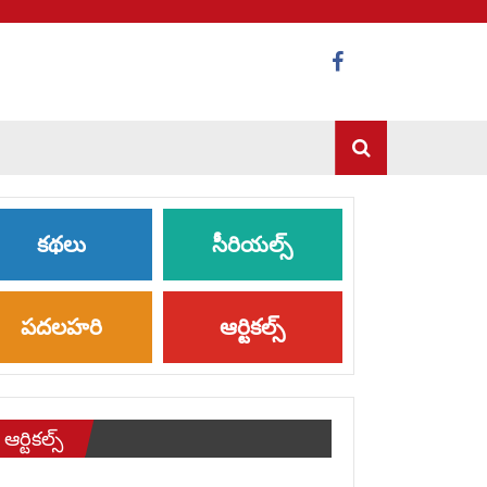
కథలు
సీరియల్స్
పదలహరి
ఆర్టికల్స్
ఆర్టికల్స్