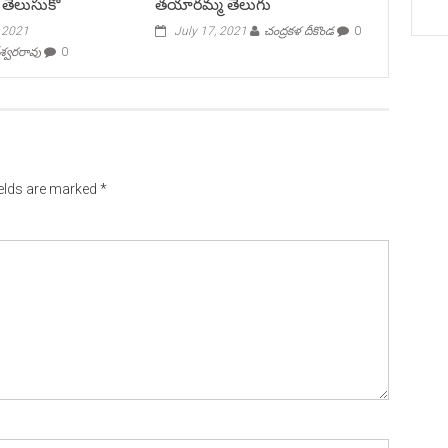
 తెలుసుకో
తయారమ్మ తెలుగు
, 2021
July 17, 2021
చంద్రకళ దీకొండ
0
ేశ్వరరావు
0
ields are marked
*