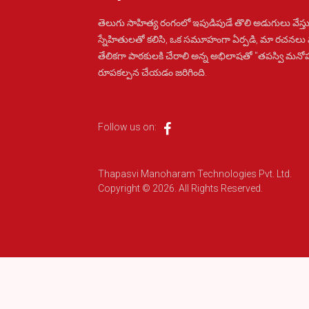
తెలుగు సాహిత్య రంగంలో ఇపుడిపుడే తొలి అడుగులు వేస్తు
స్నేహితులతో కలిసి, ఒక సమూహంగా ఏర్పడి, మా రచనలు
తేలికగా పాఠకులకి చేరాలి అన్న అభిలాషతో "తపస్వి మన
రూపకల్పన చేయడం జరిగింది.
Follow us on:
Thapasvi Manoharam Technologies Pvt. Ltd.
Copyright © 2026. All Rights Reserved.