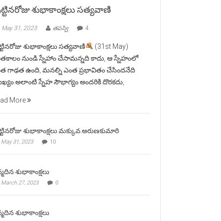
ట్టినరోజు శుభాకాంక్షలు సత్యవాణి
May 31, 2023
తపస్వి
4
ట్టినరోజు శుభాకాంక్షలు సత్యవాణి
(31st May)
తకాలం నుండి స్నేహాం చేసామన్నది కాదు, ఆ స్నేహంలో
త గాఢత ఉంది, మనల్ని ఎంత ప్రభావితం చేసిందనేది
ఖ్యం.అలాంటి స్నేహ సౌభాగ్యం అందరికి దొరకదు,
ad More
ట్టినరోజు శుభాకాంక్షలు మక్కువ.అరుణకుమారి
May 31, 2023
10
్మదిన శుభాకాంక్షలు
March 27, 2023
0
్మదిన శుభాకాంక్షలు