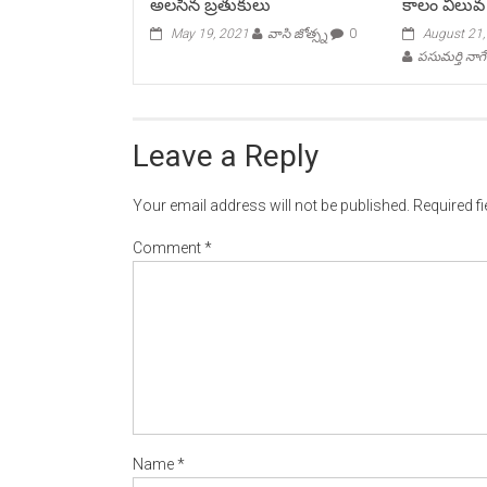
అలసిన బ్రతుకులు
కాలం విలువ
May 19, 2021
వాసి జోత్స్న
0
August 21
పసుమర్తి నాగ
Leave a Reply
Your email address will not be published.
Required f
Comment
*
Name
*