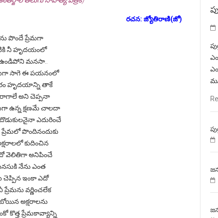
తర్జాల తెలుగు సాహిత్య పత్రిక)
పు
రచన: జ్యోతిరాణి(జో)
మను పొందే ప్రేమగా
పు
టికి నీ హృదయంలో
ఎం
 ఉండిపోని మనసా..
ఎం
టగా సాగె ఈ పయనంలో
ము
క్షరం హృదయాన్ని తాకే
సరాగాలే అని చెప్పనా
Re
ుగా ఉన్న క్షణమే చాలదా
దొడుకులనైనా ఎదురించే
పు
 నీ ప్రేమలో పొందినందుకు
అక్షరాలలో కుదించిన
ో వెలితిగా అనిపించే
నసుకి నేను ఎంత
జన
ు చెప్పిన ఇంకా ఎదో
ప్రేమను వర్ణించలేక
ోయిన అక్షరాలను
జన
కో కొత్త ప్రేమకావ్యాన్ని