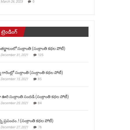
March 26, 2023
0
ట్రెండింగ్
తర్జాలంలో సంక్రాంతి (సంక్రాంతి కథల పోటీ)
December 31, 2021
125
మ గారింట్లో సంక్రాంతి (సంక్రాంతి కథల పోటీ)
December 15, 2021
85
 ఊరి సంక్రాంతి సందడి (సంక్రాంతి కథల పోటీ)
December 25, 2021
84
న్న ప్రపంచం..! (సంక్రాంతి కథల పోటీ)
December 27, 2021
76