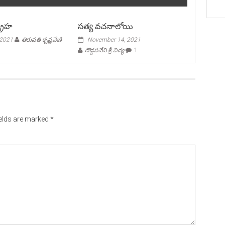
ప్రహ
సత్య వచనాలోయి
 2021
తిరుపతి కృష్ణవేణి
November 14, 2021
దొడ్డపనేని శ్రీ విద్య
1
ields are marked
*