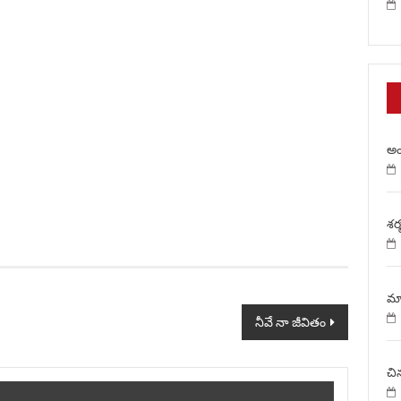
అం
శర్
మా
నీవే నా జీవితం
చి