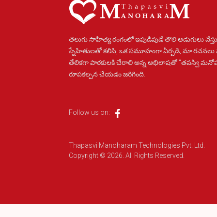
తెలుగు సాహిత్య రంగంలో ఇపుడిపుడే తొలి అడుగులు వేస్తు
స్నేహితులతో కలిసి, ఒక సమూహంగా ఏర్పడి, మా రచనలు
తేలికగా పాఠకులకి చేరాలి అన్న అభిలాషతో "తపస్వి మన
రూపకల్పన చేయడం జరిగింది.
Follow us on:
Thapasvi Manoharam Technologies Pvt. Ltd.
Copyright © 2026. All Rights Reserved.