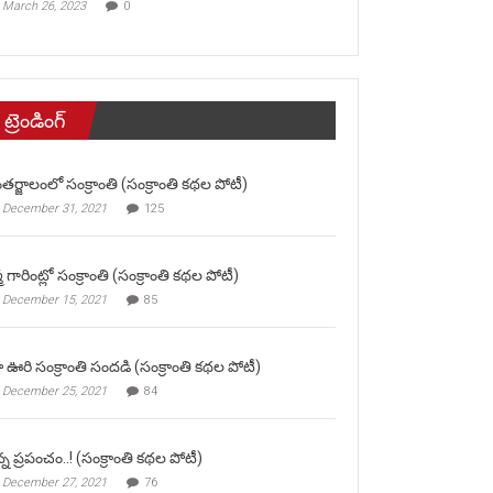
March 26, 2023
0
ట్రెండింగ్
తర్జాలంలో సంక్రాంతి (సంక్రాంతి కథల పోటీ)
December 31, 2021
125
మ గారింట్లో సంక్రాంతి (సంక్రాంతి కథల పోటీ)
December 15, 2021
85
 ఊరి సంక్రాంతి సందడి (సంక్రాంతి కథల పోటీ)
December 25, 2021
84
న్న ప్రపంచం..! (సంక్రాంతి కథల పోటీ)
December 27, 2021
76