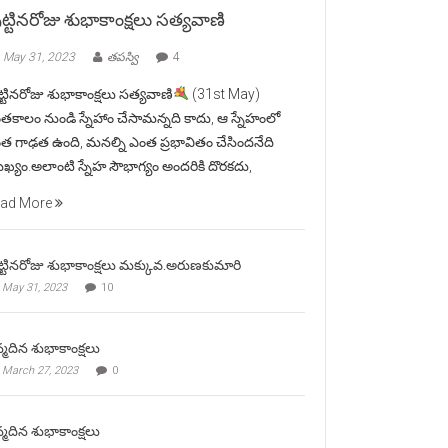
ట్టినరోజు శుభాకాంక్షలు సత్యవాణి
May 31, 2023
తపస్వి
4
ట్టినరోజు శుభాకాంక్షలు సత్యవాణి
(31st May)
తకాలం నుండి స్నేహాం చేసామన్నది కాదు, ఆ స్నేహంలో
త గాఢత ఉంది, మనల్ని ఎంత ప్రభావితం చేసిందనేది
ఖ్యం.అలాంటి స్నేహ సౌభాగ్యం అందరికి దొరకదు,
ad More
ట్టినరోజు శుభాకాంక్షలు మక్కువ.అరుణకుమారి
May 31, 2023
10
్మదిన శుభాకాంక్షలు
March 27, 2023
0
్మదిన శుభాకాంక్షలు