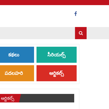
కథలు
సీరియల్స్
పదలహరి
ఆర్టికల్స్
ఆర్టికల్స్