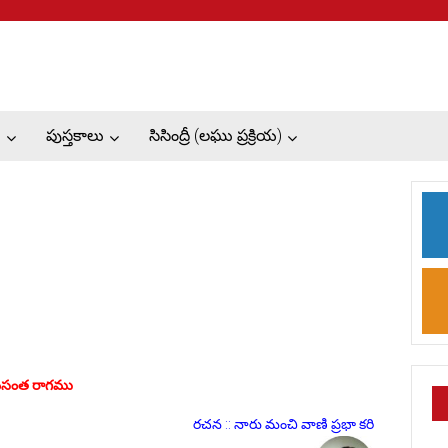
ు
పుస్తకాలు
సిసింద్రీ (లఘు ప్రక్రియ)
సంత రాగము
రచన :: నారు మంచి వాణి ప్రభా కరి