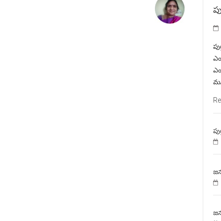
పు
పు
ఎం
ఎం
ము
Re
పు
జన
జన