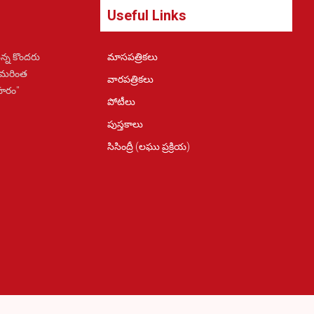
Useful Links
న్న కొందరు
మాసపత్రికలు
 మరింత
వారపత్రికలు
ోహరం"
పోటీలు
పుస్తకాలు
సిసింద్రీ (లఘు ప్రక్రియ)