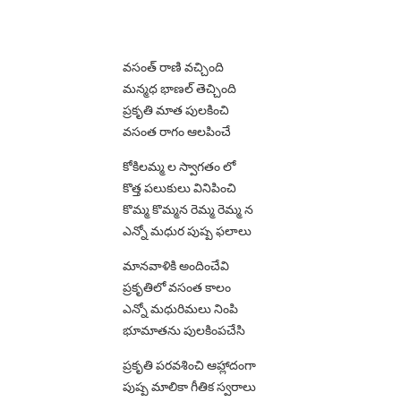
వసంత్ రాణి వచ్చింది
మన్మధ భాణల్ తెచ్చింది
ప్రకృతి మాత పులకించి
వసంత రాగం ఆలపించే
కోకిలమ్మ ల స్వాగతం లో
కొత్త పలుకులు వినిపించి
కొమ్మ కొమ్మన రెమ్మ రెమ్మ న
ఎన్నో మధుర పుష్ప ఫలాలు
మానవాళికి అందించేవి
ప్రకృతిలో వసంత కాలం
ఎన్నో మధురిమలు నింపి
భూమాతను పులకింపచేసి
ప్రకృతి పరవశించి ఆహ్లాదంగా
పుష్ప మాలికా గీతిక స్వరాలు