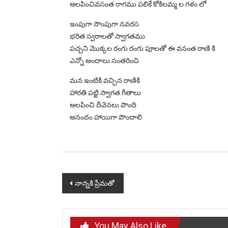
ఆలపించివసంత రాగము పలికే కోకిలమ్మ ల గళం లో
ఇంపుగా సొంపుగా.నవరస
భరిత స్వరాలతో స్వాగతము
పచ్చని మొక్కల రంగు రంగు పూలతో ఈ వసంత రాణి కి
ఎన్నో అందాలు సంతరించి
మన ఇంటికి వచ్చిన రాణికి
హారతి పట్టి స్వాగత గీతాలు
ఆలపించి దీవెనలు పొంది
అనందం హాయిగా పొందాలి
Post
నాన్నకి ప్రేమతో.
navigation
You May Also Like