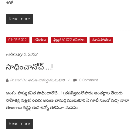
కలిగే
Read more
01-02-2022
కవితలు
ఫిబ్రవరి2022 కవితలు
మాస పోటీలు
February 2, 2022
సాధించానోచ్….!
Posted By: అరుణ చామర్తి ముటుకూరి
0 Comment
అంశం: హాస్య కవిత సాధించానోచ్….! (తపస్విమనోహరం అంతర్జాల తెలుగు
సాహిత్య పత్రిక) రచన: అరుణ చామర్తి ముటుకూరి ఏ గూటి నుండో వచ్చి వాలా
తెలంగాణ గడ్డపై రుచి లెన్నో తెలిసినా మనసు
Read more