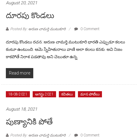
August 20, 2021
దూరపు కొండలు
Posted By: అరుణ చామర్తి ముటుకూరి
0 Comment
దూరపు కొండలు రచన::అరుణ చామర్తి ముటుకూరి భారతి ఎప్పుడూ కలలు
కంటూ ఉంటుంది. ఆమె స్నేహితురాలు వాణి అలా కలలు కనకు. అవి నిజం
కాకపోతే నిరాశ పడతావు అని చెబుతూ ఉన్న
Read more
18-08-2021
ఆగస్టు 2021
కవితలు
మాస పోటీలు
August 18, 2021
పుణ్యానికి పోతే
Posted By: అరుణ చామర్తి ముటుకూరి
0 Comment