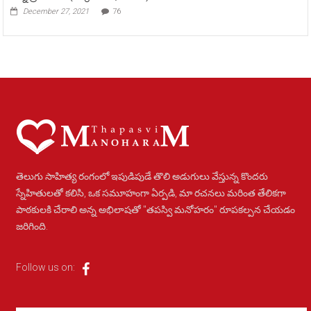
December 27, 2021
76
తెలుగు సాహిత్య రంగంలో ఇపుడిపుడే తొలి అడుగులు వేస్తున్న కొందరు
స్నేహితులతో కలిసి, ఒక సమూహంగా ఏర్పడి, మా రచనలు మరింత తేలికగా
పాఠకులకి చేరాలి అన్న అభిలాషతో "తపస్వి మనోహరం" రూపకల్పన చేయడం
జరిగింది.
Follow us on: