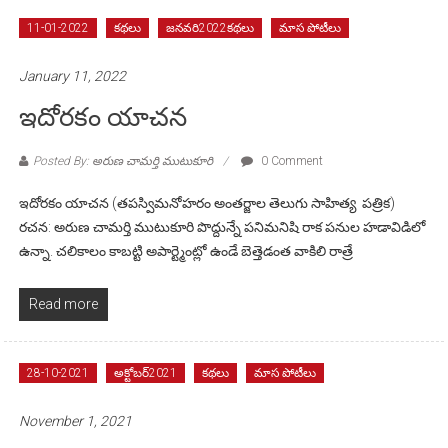
11-01-2022
కథలు
జనవరి2022కథలు
మాస పోటీలు
January 11, 2022
ఇదోరకం యాచన
Posted By: అరుణ చామర్తి ముటుకూరి
0 Comment
ఇదోరకం యాచన (తపస్విమనోహరం అంతర్జాల తెలుగు సాహిత్య పత్రిక)
రచన: అరుణ చామర్తి ముటుకూరి పొద్దున్నే పనిమనిషి రాక పనుల హడావిడిలో
ఉన్నా. చలికాలం కాబట్టి అపార్ట్మెంట్లో ఉండే బెత్తెడంత వాకిలి రాత్రే
Read more
28-10-2021
అక్టోబర్2021
కథలు
మాస పోటీలు
November 1, 2021