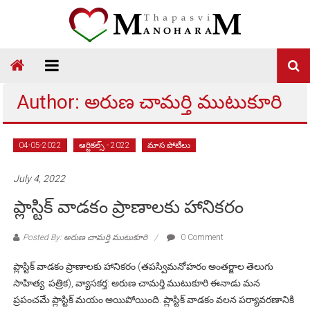
Skip
to
content
Thapasvi
Manoharam
Author:
అరుణ చామర్తి ముటుకూరి
04-05-2022
ఆర్టికల్స్ - 2022
మాస పోటీలు
July 4, 2022
ప్లాస్టిక్ వాడకం ప్రాణాలకు హానికరం
Posted By: అరుణ చామర్తి ముటుకూరి
0 Comment
ప్లాస్టిక్ వాడకం ప్రాణాలకు హానికరం (తపస్విమనోహరం అంతర్జాల తెలుగు
సాహిత్య పత్రిక), వ్యాసకర్త: అరుణ చామర్తి ముటుకూరి ఈనాడు మన
ప్రపంచమే ప్లాస్టిక్ మయం అయిపోయింది. ప్లాస్టిక్ వాడకం వలన పర్యావరణానికి