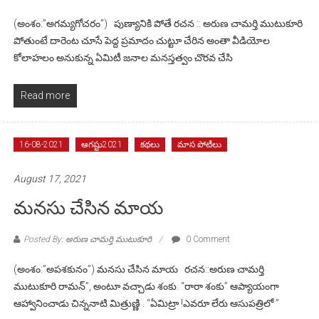
(అంశం:”అగమ్యగోచరం”) పుణ్యానికి పోతే రచన :: అరుణ చామర్తి ముటుకూరి
పోతుంటే దారెంట చూసే పెద్ద ప్రమాదం చుట్టూ చేరిన అంతా వీడియోల
కోలాహలం అనుకున్న ఏమిటీ జనాల మనస్తత్వం చొరవ చేసి
Read more
16-08-2021
ఆగష్టు2021
కథలు
మాస పోటీలు
August 17, 2021
మనసు చేసిన మాయ
Posted By: అరుణ చామర్తి ముటుకూరి
0 Comment
(అంశం:”అపశకునం”) మనసు చేసిన మాయ రచన::అరుణ చామర్తి
ముటుకూరి రామన్”, అంటూ వచ్చాడు శంకు. “రారా శంకు” ఆప్యాయంగా
ఆహ్వానించాడు చిన్ననాటి మిత్రుణ్ణి . “ఏమిట్రా !ఎవరూ లేరు ఆసుపత్రిలో ”