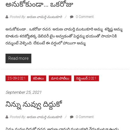
అనుకోకుండా… ఒకరోజు
Posted By: అరుణ చామర్తి ముటుకూరి
0 Comment
అనుకోకుండా… ఒకరోజు రచన: అరుణ చామర్తి ముటుకూరి అమ్మ శర్మిష్ట ఆమ్మ
కూతురు శరజ్యోతక్క డెలివరీ టైం అవ్వడంతో పెద్దమ్మ భయంతో సాయానికి
రమ్మంటే వెళ్ళింది. లేకుంటే ఈ వర్షంలో హాయిగా అమ్మ
Read more
25-09-2021
కవితలు
మాస పోటీలు
సెప్టెంబర్ 2021
September 25, 2021
నిన్ను నువ్వు దిద్దుకో
Posted By: అరుణ చామర్తి ముటుకూరి
0 Comment
నిన్ను నువ్వు దిద్దుకో రచన: అరుణ చామర్తి ముటుకూరి నేర్చుకుంటూ ఉండు