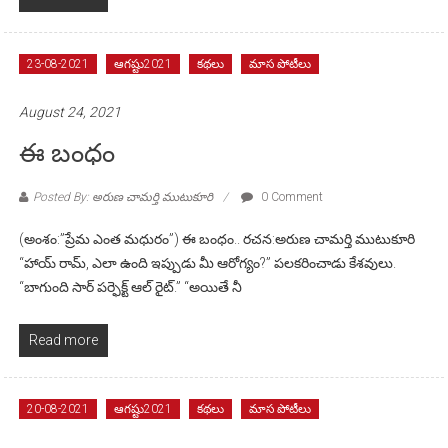
23-08-2021
ఆగష్టు2021
కథలు
మాస పోటీలు
August 24, 2021
ఈ బంధం
Posted By: అరుణ చామర్తి ముటుకూరి
0 Comment
(అంశం:”ప్రేమ ఎంత మధురం”) ఈ బంధం.. రచన:అరుణ చామర్తి ముటుకూరి
“హాయ్ రామ్, ఎలా ఉంది ఇప్పుడు మీ ఆరోగ్యం?” పలకరించాడు కేశవులు.
“బాగుంది సార్ పర్ఫెక్ట్ ఆల్ రైట్.” “అయితే నీ
Read more
20-08-2021
ఆగష్టు2021
కథలు
మాస పోటీలు