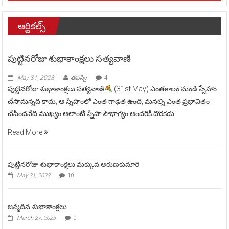
ఆర్టికల్స్
పుట్టినరోజు శుభాకాంక్షలు సత్యవాణి
May 31, 2023
తపస్వి
4
పుట్టినరోజు శుభాకాంక్షలు సత్యవాణి
(31st May) ఎంతకాలం నుండి స్నేహాం
చేసామన్నది కాదు, ఆ స్నేహంలో ఎంత గాఢత ఉంది, మనల్ని ఎంత ప్రభావితం
చేసిందనేది ముఖ్యం.అలాంటి స్నేహ సౌభాగ్యం అందరికి దొరకదు,
Read More
పుట్టినరోజు శుభాకాంక్షలు మక్కువ.అరుణకుమారి
May 31, 2023
10
జన్మదిన శుభాకాంక్షలు
March 27, 2023
0