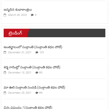
జన్మదిన శుభాకాంక్షలు
March 26, 2023
0
ట్రెండింగ్
అంతర్జాలంలో సంక్రాంతి (సంక్రాంతి కథల పోటీ)
December 31, 2021
125
శర్మ గారింట్లో సంక్రాంతి (సంక్రాంతి కథల పోటీ)
December 15, 2021
85
మా ఊరి సంక్రాంతి సందడి (సంక్రాంతి కథల పోటీ)
December 25, 2021
84
చిన్న ప్రపంచం..! (సంక్రాంతి కథల పోటీ)