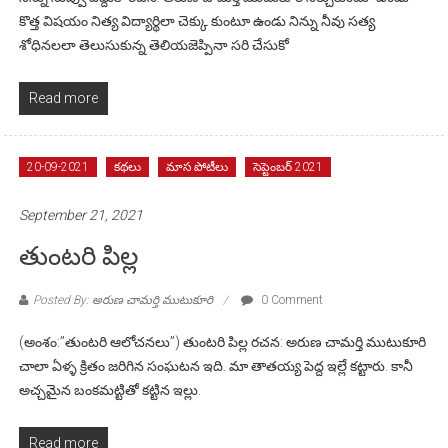
కొత్త విషయం నిత్య విద్యార్థిలా చెక్కు కుంటూ ఉండు నిన్ను నీవు సత్య
శోధినలలా తెలుసుకున్న తెలియజెప్పినా సరి చేసుకో
Read more
20-09-2021
కథలు
మాస పోటీలు
సెప్టెంబర్ 2021
September 21, 2021
తుంటరి పిల్ల
Posted By: అరుణ చామర్తి ముటుకూరి
0 Comment
(అంశం:”తుంటరి ఆలోచనలు”) తుంటరి పిల్ల రచన: అరుణ చామర్తి ముటుకూరి
చాలా ఏళ్ళ క్రితం జరిగిన సంఘటన ఇది. మా తాతయ్య పెద్ద ఇల్లే కట్టారు. కానీ
అచ్చమైన బంకమట్టితో కట్టిన ఇల్లు.
Read more