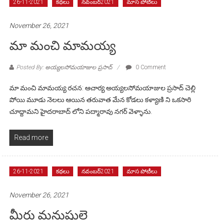
26-11-2021
కథలు
నవంబర్2021
మాస పోటీలు
November 26, 2021
మా మంచి మామయ్య
Posted By: అయ్యలసోమయాజుల ప్రసాద్
0 Comment
మా మంచి మామయ్య రచన: ఆచార్య అయ్యలసోమయాజుల ప్రసాద్ చెల్లి
పోయి మూడు నెలలు ఆయిన తరువాత మేన కోడలు కళ్యాణి ని ఒకసారి
చూద్దామని హైదరాబాద్ లోని పద్మారావు నగర్ వెళ్ళాను.
Read more
26-11-2021
కథలు
నవంబర్2021
మాస పోటీలు
November 26, 2021
మీరు మనుషులై