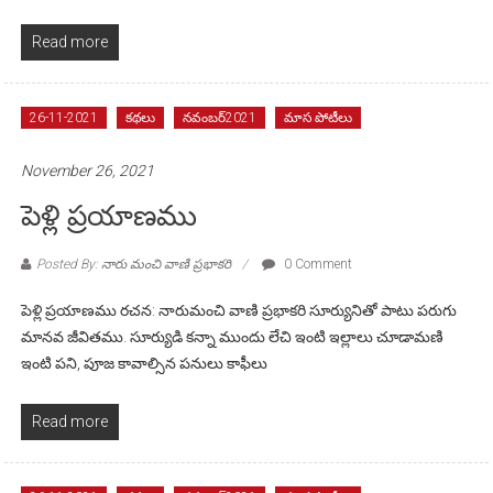
Read more
26-11-2021
కథలు
నవంబర్2021
మాస పోటీలు
November 26, 2021
పెళ్లి ప్రయాణము
Posted By: నారు మంచి వాణి ప్రభాకరి
0 Comment
పెళ్లి ప్రయాణము రచన: నారుమంచి వాణి ప్రభాకరి సూర్యునితో పాటు పరుగు
మానవ జీవితము. సూర్యుడి కన్నా ముందు లేచి ఇంటి ఇల్లాలు చూడామణి
ఇంటి పని, పూజ కావాల్సిన పనులు కాఫీలు
Read more