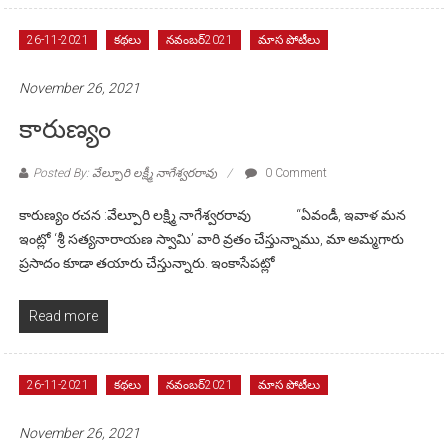
26-11-2021
కథలు
నవంబర్2021
మాస పోటీలు
November 26, 2021
కారుణ్యం
Posted By: వేల్పూరి లక్ష్మీ నాగేశ్వరరావు
0 Comment
కారుణ్యం రచన :వేల్పూరి లక్ష్మి నాగేశ్వరరావు “ఏవండీ, ఇవాళ మన
ఇంట్లో ‘శ్రీ సత్యనారాయణ స్వామి’ వారి వ్రతం చేస్తున్నాము, మా అమ్మగారు
ప్రసాదం కూడా తయారు చేస్తున్నారు. ఇంకాసేపట్లో
Read more
26-11-2021
కథలు
నవంబర్2021
మాస పోటీలు
November 26, 2021