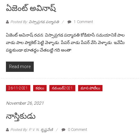
ఏజెంట్ అవినాష్
Posted By: విస్సాప్రగడ పద్మావతి
1 Comment
ఏజెంట్ అవినాష్ రచన: విస్సాప్రగడ పద్మావతి కోడికూసే సమయానికే పాల
వాడు పాల ప్యాకెట్ పెట్టి వెళ్ళాడు. పేపర్ వాడు పేపర్ వేసి వెళ్ళాడు. ఇవేమీ
పట్టకుండా భూతద్దం చేతబట్టి గది అంతా
Read more
26-11-2021
కథలు
నవంబర్2021
మాస పోటీలు
November 26, 2021
నాస్తికుడు
Posted By: P. V. N. కృష్ణవేణి
0 Comment