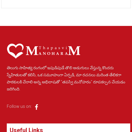
తెలుగు సాహిత్య రంగంలో ఇపుడిపుడే తొలి అడుగులు వేస్తున్న కొందరు
స్నేహితులతో కలిసి, ఒక సమూహంగా ఏర్పడి, మా రచనలు మరింత తేలికగా
పాఠకులకి చేరాలి అన్న అభిలాషతో "తపస్వి మనోహరం" రూపకల్పన చేయడం
జరిగింది.
Follow us on:
Useful Links