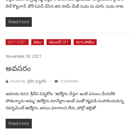
బెల్ కొట్టగానే, డోర్ ఓపెన్ చేసిన తన రూమ్ మేట్ సుమ ను చూసి, సుమ నాకు
Read more
26-11-2021
కథలు
నవంబర్2021
మాస పోటీలు
November 26, 2021
అవసరం
Posted By: శ్రీదేవి విన్నకోట
0 Comment
అవసరం రచన: శ్రీదేవి విన్నకోట “ఉద్యోగం చేస్తూ, ఇంటి పనులు చేయలేక
పోతున్నాను అమ్మ” ఉద్యోగం మానేద్దాం అంటే ఎంతో కష్టపడి సంపాదించుకున్న
గవర్నమెంట్ ఉద్యోగం, అసలు మానాలని లేదు, ఫోన్లో తల్లితో
Read more