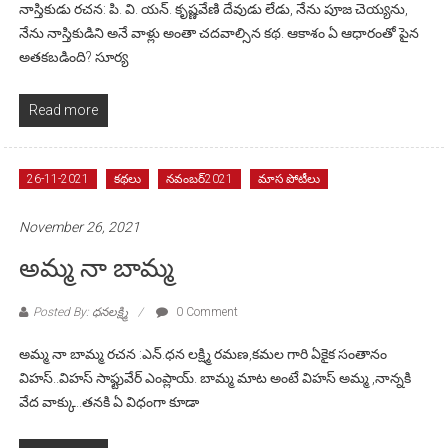
నాస్తికుడు రచన: పి. వి. యన్. కృష్ణవేణి దేవుడు లేడు, నేను పూజ చెయ్యను,
నేను నాస్తికుడిని అనే వాళ్లు అంతా చదవాల్సిన కథ. ఆకాశం ఏ ఆధారంతో పైన
అతకబడింది? సూర్య
Read more
26-11-2021
కథలు
నవంబర్2021
మాస పోటీలు
November 26, 2021
అమ్మ నా బామ్మ
Posted By: ధనలక్ష్మి
0 Comment
అమ్మ నా బామ్మ రచన :ఎన్.ధన లక్ష్మి రమణ,కమల గారి ఏకైక సంతానం
విహస్..విహస్ సాఫ్టువేర్ ఎంప్లాయ్. బామ్మ మాట అంటే విహస్ అమ్మ ,నాన్నకి
వేద వాక్కు..తనకి ఏ విధంగా కూడా