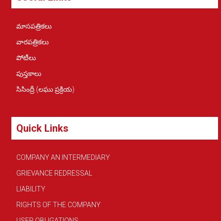
మాసపత్రికలు
వారపత్రికలు
పోటీలు
పుస్తకాలు
సిసింద్రీ (లఘు ప్రక్రియ)
Quick Links
COMPANY AN INTERMEDIARY
GRIEVANCE REDRESSAL
LIABILITY
RIGHTS OF THE COMPANY
USER OBLIGATIONS