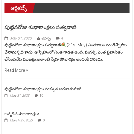
ఆర్టికల్స్
పుట్టినరోజు శుభాకాంక్షలు సత్యవాణి
May 31, 2023
తపస్వి
4
పుట్టినరోజు శుభాకాంక్షలు సత్యవాణి
(31st May) ఎంతకాలం నుండి స్నేహాం
చేసామన్నది కాదు, ఆ స్నేహంలో ఎంత గాఢత ఉంది, మనల్ని ఎంత ప్రభావితం
చేసిందనేది ముఖ్యం.అలాంటి స్నేహ సౌభాగ్యం అందరికి దొరకదు,
Read More
పుట్టినరోజు శుభాకాంక్షలు మక్కువ.అరుణకుమారి
May 31, 2023
10
జన్మదిన శుభాకాంక్షలు
March 27, 2023
0