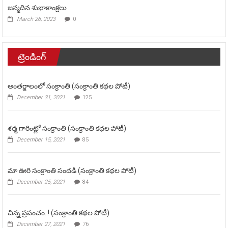
జన్మదిన శుభాకాంక్షలు
March 26, 2023
0
ట్రెండింగ్
అంతర్జాలంలో సంక్రాంతి (సంక్రాంతి కథల పోటీ)
December 31, 2021
125
శర్మ గారింట్లో సంక్రాంతి (సంక్రాంతి కథల పోటీ)
December 15, 2021
85
మా ఊరి సంక్రాంతి సందడి (సంక్రాంతి కథల పోటీ)
December 25, 2021
84
చిన్న ప్రపంచం..! (సంక్రాంతి కథల పోటీ)
December 27, 2021
76