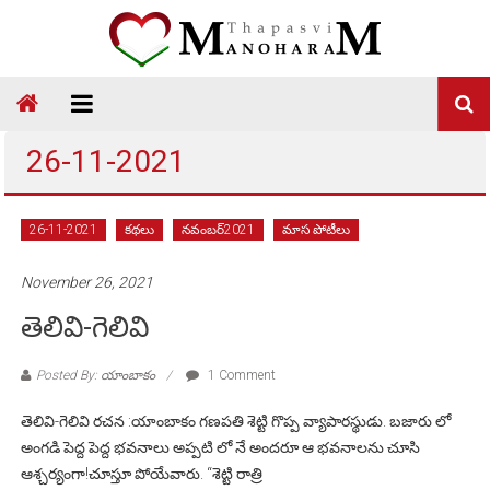
Skip
to
content
Thapasvi
Manoharam
26-11-2021
26-11-2021
కథలు
నవంబర్2021
మాస పోటీలు
November 26, 2021
తెలివి-గెలివి
Posted By: యాంబాకం
1 Comment
తెలివి-గెలివి రచన :యాంబాకం గణపతి శెట్టి గొప్ప వ్యాపారస్థుడు. బజారు లో
అంగడి పెద్ద పెద్ద భవనాలు అప్పటి లో నే అందరూ ఆ భవనాలను చూసి
ఆశ్చర్యంగా!చూస్తూ పోయేవారు. “శెట్టి రాత్రి