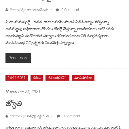
Posted By: గాజులనరసింహ
0 Comment
మీరు మనుషులై… రచన: గాజులనరసింహ అవినీతికి ఆజ్యం పోస్తున్నా
అసమర్ధపు అధికారాలు దొంగలు దొరలై చేస్తున్నా రాజకీయాలు ఆలోచనకు
అంతుపట్టని మరోభారత పర్వాలు కలియుగ అంతానికి మార్గదర్శకాలు
మానవబంధ విచ్ఛిన్నతకు నిలువెత్తు సాక్ష్యాలు.
Read more
26-11-2021
కథలు
నవంబర్2021
మాస పోటీలు
November 26, 2021
జ్యోతి
Posted By: ఐశ్వర్య రెడ్డి గంట
0 Comment
జ్యోతి రచన: ఐశ్వర్య రెడ్డి జ్యోతి కారు దిగి పరిగెత్తుకుంటూ వెళ్ళింది,తన ఫ్లాట్ కి